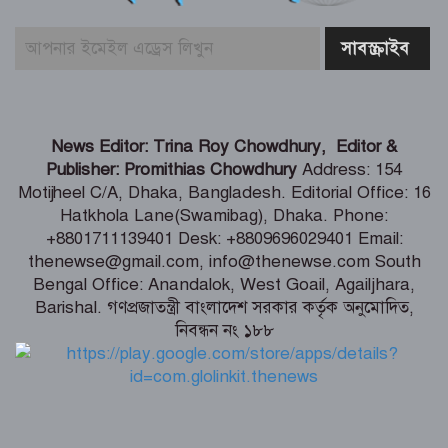
মার্কিন প্রশান্ত মহাসাগরীয় নৌবহর
কমান্ডারের বাংলাদেশ সফর শেষ
ভারতীয় হাইক‌মিশনা‌রের স‌ঙ্গে আইএবিডির
News Editor: Trina Roy Chowdhury, Editor &
প্রতি‌নি‌ধিদ‌লের সাক্ষাৎ
Publisher: Promithias Chowdhury
Address: 154
Motijheel C/A, Dhaka, Bangladesh. Editorial Office: 16
Hatkhola Lane(Swamibag), Dhaka. Phone:
গ্যাস-বিদ্যুৎ সংকটের জবাব চেয়ে
+8801711139401 Desk: +8809696029401 Email:
প্রধানমন্ত্রীর কাছে স্মারকলিপি ১১ দলের
thenewse@gmail.com, info@thenewse.com South
Bengal Office: Anandalok, West Goail, Agailjhara,
Barishal. গণপ্রজাতন্ত্রী বাংলাদেশ সরকার কর্তৃক অনুমোদিত,
নিবন্ধন নং ১৮৮
পররাষ্ট্রমন্ত্রীর কা‌ছে ইউএনডিপির আবাসিক
প্রতিনিধির পরিচয়পত্র পেশ