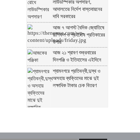
লাউডস্পিকার অপসারণ,
আদালতের নির্দেশ বাস্তবায়নের
দাবি সরকারের
আজ ৭ আগস্ট বৈদিক জ্যোতিষে
রাশিফল ও গ্রহদোষ প্রতিকারের
উপায়
আজ ২১ শ্রাবণ শুক্রবারের
দিনপঞ্জি ও ইতিহাসের এইদিনে
শ্যামনগরে প্রতিবন্ধী,দুস্থ ও
অসহায় ব্যক্তিদের মাঝে দুই
লক্ষাধিক টাকার চেক বিতরণ
শিল্প মন্ত্রণালয় সম্পর্কিত স্থায়ী
কমিটির প্রথম বৈঠক অনুষ্ঠিত