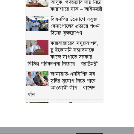
আসুক, গণহত্যার দায় নিয়ে
কারাগারে যাক – আইনমন্ত্রী
বিএনপির উদ্যোগে সবুজ
বেনাপোলের প্রত্যয়ে পঞ্চম
দিনের বৃক্ষরোপণ
কক্সবাজারের সমুদ্রসম্পদ,
ব্লু ইকোনমি সম্ভাবনাকে
কাজে লাগাতে সরকার
বিভিন্ন পরিকল্পনা নিয়েছে – স্বরাষ্ট্রমন্ত্রী
জামায়াত-এনসিপির মব
সৃষ্টির সুযোগ নিতে পারে
আওয়ামী লীগ – রাশেদ
খাঁন
দেশের পর্যটনকে খাতকে
জনপ্রিয় করতে কাজ করেছে
সরকার – পর্যটনমন্ত্রী
স্বস্তির বার্তা পেলেন