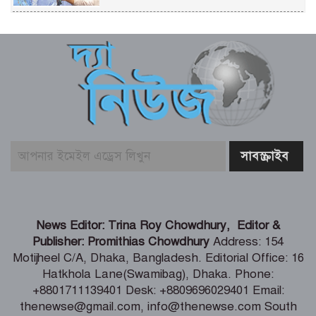
চিকিৎসকদের পেশাদারিত্বে রাজনীতি যেন
প্রভাব না ফেলে: প্রধানমন্ত্রী
ফের গ্রেফতার তনু হত্যায় সাবেক সেনাসদস্য
হাফিজুর রহমান
বাজার সিন্ডিকেট ও মজুতদারি করলেই
কঠোর ব্যবস্থা – আইনমন্ত্রী
গণঅভ্যুত্থানের সঙ্গে প্রথম বেইমানি করেছেন
News Editor: Trina Roy Chowdhury, Editor &
জামায়াত আমির – রাশেদ খান
Publisher: Promithias Chowdhury
Address: 154
Motijheel C/A, Dhaka, Bangladesh. Editorial Office: 16
Hatkhola Lane(Swamibag), Dhaka. Phone:
সাড়ে ৬ বছরে মোটরসাইকেল দুর্ঘটনায় নিহত
+8801711139401 Desk: +8809696029401 Email:
১৫ হাজার ৭১২ জন
thenewse@gmail.com, info@thenewse.com South