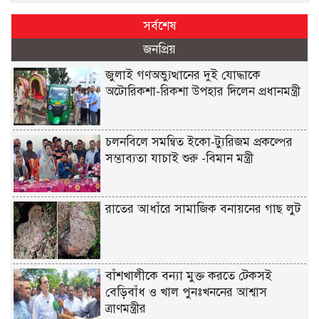
সর্বশেষ
জনপ্রিয়
জুলাই গণঅভ্যুত্থানের দুই যোদ্ধাকে
অটোরিকশা-রিকশা উপহার দিলেন প্রধানমন্ত্রী
চলনবিলে সমন্বিত ইকো-ট্যুরিজম প্রকল্পের
সম্ভাব্যতা যাচাই শুরু -বিমান মন্ত্রী
রাতের আধাঁরে সামাজিক বনায়নের গাছ লুট
বাঁশখালীকে বন্যা মুক্ত করতে টেকসই
বেড়িবাঁধ ও খাল পুনঃখননের আশ্বাস
ত্রাণমন্ত্রীর