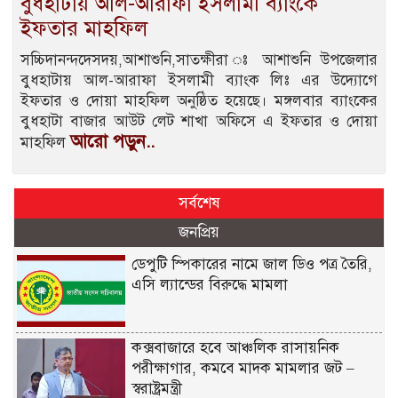
বুধহাটায় আল-আরাফা ইসলামী ব্যাংকে
ইফতার মাহফিল
সচ্চিদানন্দদেসদয়,আশাশুনি,সাতক্ষীরা ঃ আশাশুনি উপজেলার
বুধহাটায় আল-আরাফা ইসলামী ব্যাংক লিঃ এর উদ্যোগে
ইফতার ও দোয়া মাহফিল অনুষ্ঠিত হয়েছে। মঙ্গলবার ব্যাংকের
বুধহাটা বাজার আউট লেট শাখা অফিসে এ ইফতার ও দোয়া
আরো পড়ুন..
মাহফিল
সর্বশেষ
জনপ্রিয়
ডেপুটি স্পিকারের নামে জাল ডিও পত্র তৈরি,
এসি ল্যান্ডের বিরুদ্ধে মামলা
কক্সবাজারে হবে আঞ্চলিক রাসায়নিক
পরীক্ষাগার, কমবে মাদক মামলার জট –
স্বরাষ্ট্রমন্ত্রী