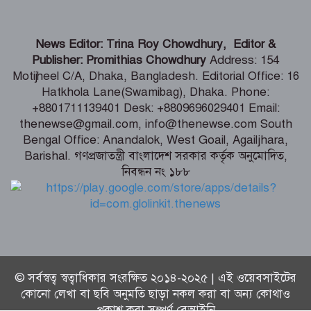
গণমাধ্যমের ওপর নিয়ন্ত্রণ নয়, প্রয়োজন
News Editor: Trina Roy Chowdhury, Editor &
নিয়মতান্ত্রিক কাঠামো: তথ্য ও সম্প্রচারমন্ত্রী
Publisher: Promithias Chowdhury
Address: 154
Motijheel C/A, Dhaka, Bangladesh. Editorial Office: 16
Hatkhola Lane(Swamibag), Dhaka. Phone:
টেকসই গণতন্ত্র প্রতিষ্ঠায় স্বাধীন ও শক্তিশালী
+8801711139401 Desk: +8809696029401 Email:
গণমাধ্যমের বিকল্প নেই -মির্জা ফখরুল
thenewse@gmail.com, info@thenewse.com South
Bengal Office: Anandalok, West Goail, Agailjhara,
Barishal. গণপ্রজাতন্ত্রী বাংলাদেশ সরকার কর্তৃক অনুমোদিত,
নিবন্ধন নং ১৮৮
জুলাই তথ্যচিত্র থেকে আবু সাঈদের ছবি-
ভিডিও যে কারণে বাদ দেওয়া হয়েছিল
© সর্বস্বত্ব স্বত্বাধিকার সংরক্ষিত ২০১৪-২০২৫ | এই ওয়েবসাইটের
কোনো লেখা বা ছবি অনুমতি ছাড়া নকল করা বা অন্য কোথাও
প্রকাশ করা সম্পূর্ণ বেআইনি