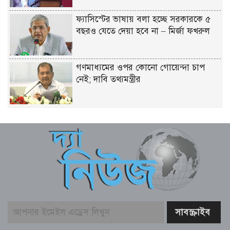
ফ্যাসিস্টের ভাষায় বলা হচ্ছে সরকারকে ৫
বছরও যেতে দেয়া হবে না – মির্জা ফখরুল
গণমাধ্যমের ওপর কোনো গোয়েন্দা চাপ
নেই; দাবি তথ্যমন্ত্রীর
বিএনপির নারী এমপিকে আইনি নোটিশ
পাঠালেন আসিফ মাহমুদ
আলোচিত কনটেন্ট ক্রিয়েটর রিপন মিয়া
গ্রেফতার
বিনামূল্যে চ্যাটজিপিটি ব্যবহারকারীদের জন্য
বড় সুখবর