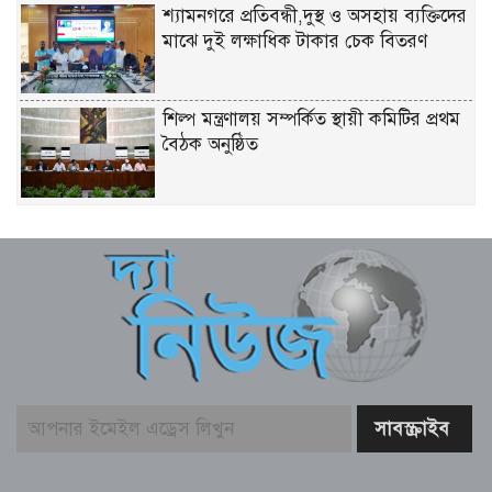
শ্যামনগরে প্রতিবন্ধী,দুস্থ ও অসহায় ব্যক্তিদের
মাঝে দুই লক্ষাধিক টাকার চেক বিতরণ
শিল্প মন্ত্রণালয় সম্পর্কিত স্থায়ী কমিটির প্রথম
বৈঠক অনুষ্ঠিত
রিয়ার অ্যাডমিরাল মাহবুব আলী খানের
৪২তম শাহাদৎবার্ষিকী অনুষ্ঠিত
তনু হত্যা মামলায় সাবেক সেনাসদস্য
হাফিজুরের জামিন বাতিল, আত্মসমর্পণের
নির্দেশ
লিবিয়ায় মাফিয়ার নির্যাতনে মাদারীপুরের
যুবকের মৃত্যু