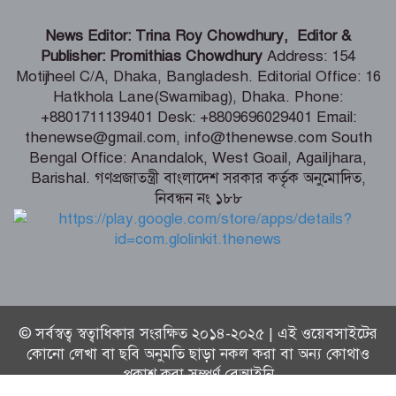
পাইকগাছায় ছাত্র ও দরিদ্র মানুষের মাঝে
News Editor: Trina Roy Chowdhury, Editor &
সাইকেল, সেলাই মেশিন ও ভ্যান বিতরণ
Publisher: Promithias Chowdhury
Address: 154
Motijheel C/A, Dhaka, Bangladesh. Editorial Office: 16
Hatkhola Lane(Swamibag), Dhaka. Phone:
মার্কিন প্রশান্ত মহাসাগরীয় নৌবহর
+8801711139401 Desk: +8809696029401 Email:
কমান্ডারের বাংলাদেশ সফর শেষ
thenewse@gmail.com, info@thenewse.com South
Bengal Office: Anandalok, West Goail, Agailjhara,
Barishal. গণপ্রজাতন্ত্রী বাংলাদেশ সরকার কর্তৃক অনুমোদিত,
নিবন্ধন নং ১৮৮
ভারতীয় হাইক‌মিশনা‌রের স‌ঙ্গে আইএবিডির
প্রতি‌নি‌ধিদ‌লের সাক্ষাৎ
© সর্বস্বত্ব স্বত্বাধিকার সংরক্ষিত ২০১৪-২০২৫ | এই ওয়েবসাইটের
কোনো লেখা বা ছবি অনুমতি ছাড়া নকল করা বা অন্য কোথাও
প্রকাশ করা সম্পূর্ণ বেআইনি