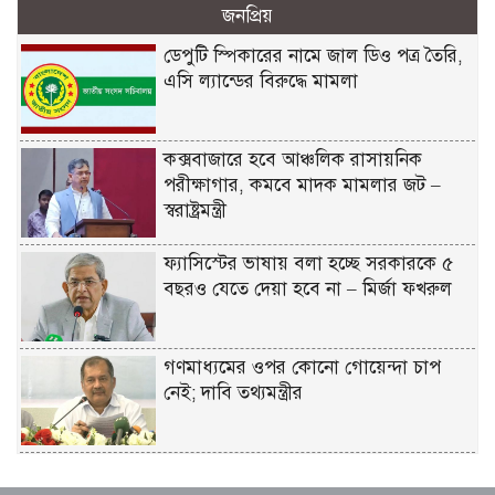
জনপ্রিয়
ডেপুটি স্পিকারের নামে জাল ডিও পত্র তৈরি,
এসি ল্যান্ডের বিরুদ্ধে মামলা
কক্সবাজারে হবে আঞ্চলিক রাসায়নিক
পরীক্ষাগার, কমবে মাদক মামলার জট –
স্বরাষ্ট্রমন্ত্রী
ফ্যাসিস্টের ভাষায় বলা হচ্ছে সরকারকে ৫
বছরও যেতে দেয়া হবে না – মির্জা ফখরুল
গণমাধ্যমের ওপর কোনো গোয়েন্দা চাপ
নেই; দাবি তথ্যমন্ত্রীর
বিএনপির নারী এমপিকে আইনি নোটিশ