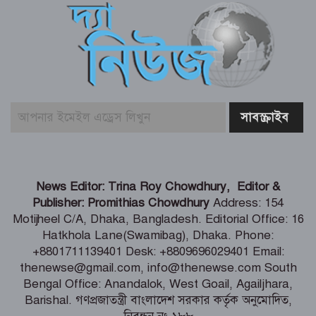
পাঠালেন আসিফ মাহমুদ
আলোচিত কনটেন্ট ক্রিয়েটর রিপন মিয়া
গ্রেফতার
বিনামূল্যে চ্যাটজিপিটি ব্যবহারকারীদের জন্য
বড় সুখবর
গণমাধ্যমের ওপর নিয়ন্ত্রণ নয়, প্রয়োজন
News Editor: Trina Roy Chowdhury, Editor &
নিয়মতান্ত্রিক কাঠামো: তথ্য ও সম্প্রচারমন্ত্রী
Publisher: Promithias Chowdhury
Address: 154
Motijheel C/A, Dhaka, Bangladesh. Editorial Office: 16
Hatkhola Lane(Swamibag), Dhaka. Phone:
টেকসই গণতন্ত্র প্রতিষ্ঠায় স্বাধীন ও শক্তিশালী
+8801711139401 Desk: +8809696029401 Email:
গণমাধ্যমের বিকল্প নেই -মির্জা ফখরুল
thenewse@gmail.com, info@thenewse.com South
Bengal Office: Anandalok, West Goail, Agailjhara,
Barishal. গণপ্রজাতন্ত্রী বাংলাদেশ সরকার কর্তৃক অনুমোদিত,