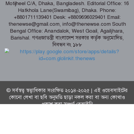
Motijheel C/A, Dhaka, Bangladesh. Editorial Office: 16
Hatkhola Lane(Swamibag), Dhaka. Phone:
সিরাজগঞ্জে ওভারপাসে উঠতে গিয়ে দুর্ঘটনা,
+8801711139401 Desk: +8809696029401 Email:
বাসচালকসহ নিহত ২
thenewse@gmail.com, info@thenewse.com South
Bengal Office: Anandalok, West Goail, Agailjhara,
Barishal. গণপ্রজাতন্ত্রী বাংলাদেশ সরকার কর্তৃক অনুমোদিত,
নিবন্ধন নং ১৮৮
যুদ্ধবিরতির ৩০০ দিনে গাজায় ৩০০ শিশু
নিহত
© সর্বস্বত্ব স্বত্বাধিকার সংরক্ষিত ২০১৪-২০২৫ | এই ওয়েবসাইটের
কোনো লেখা বা ছবি অনুমতি ছাড়া নকল করা বা অন্য কোথাও
প্রকাশ করা সম্পূর্ণ বেআইনি
Technical Supported By:
Thenews Team