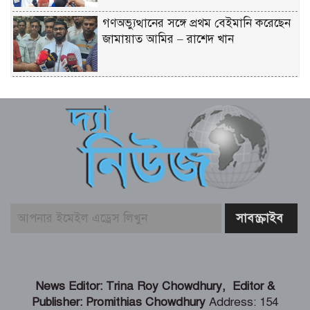
গণঅভ্যুত্থানের সঙ্গে প্রথম বেইমানি করেছেন
জামায়াত আমির – রাশেদ খান
সাড়ে ৬ বছরে মোটরসাইকেল দুর্ঘটনায় নিহত
১৫ হাজার ৭১২ জন
বেনাপোল পৌরসভায় যুবদল নেতা ইমদাদুল
হক ইমদাদের গণসংযোগ ও মতবিনিময়
নাটোরের ঐতিহ্যকে সারা বিশ্বে তুলে ধরতে
চাই – বেসামরিক বিমান পরিবহন ও পর্যটন
মন্ত্রী
আঞ্চলিক যুদ্ধের মধ্যে সৌদি আরব, তুরস্ক ও
News Editor: Trina Roy Chowdhury, Editor &
পাকিস্তানের প্রতিরক্ষা চুক্তি সই
Publisher: Promithias Chowdhury
Address: 154