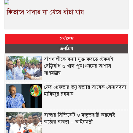
কিভাবে খাবার না খেয়ে বাঁচা যায়
সর্বশেষ
জনপ্রিয়
বাঁশখালীকে বন্যা মুক্ত করতে টেকসই
বেড়িবাঁধ ও খাল পুনঃখননের আশ্বাস
ত্রাণমন্ত্রীর
ফের গ্রেফতার তনু হত্যায় সাবেক সেনাসদস্য
হাফিজুর রহমান
বাজার সিন্ডিকেট ও মজুতদারি করলেই
কঠোর ব্যবস্থা – আইনমন্ত্রী