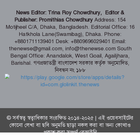
শিগগিরই শুরু হবে তিস্তা মহাপরিকল্পনা
News Editor: Trina Roy Chowdhury, Editor &
বাস্তবায়নের কাজ – পানি সম্পদ মন্ত্রী
Publisher: Promithias Chowdhury
Address: 154
Motijheel C/A, Dhaka, Bangladesh. Editorial Office: 16
Hatkhola Lane(Swamibag), Dhaka. Phone:
সংবাদপত্র সমাজের দর্পণ – মৎস্য ও
+8801711139401 Desk: +8809696029401 Email:
প্রাণিসম্পদ প্রতিমন্ত্রী
thenewse@gmail.com, info@thenewse.com South
Bengal Office: Anandalok, West Goail, Agailjhara,
Barishal. গণপ্রজাতন্ত্রী বাংলাদেশ সরকার কর্তৃক অনুমোদিত,
নিবন্ধন নং ১৮৮
শেখ হাসিনা কি বেঁচে আছেন, না কি মারা
গেছেন- রাশেদ খাঁন
© সর্বস্বত্ব স্বত্বাধিকার সংরক্ষিত ২০১৪-২০২৫ | এই ওয়েবসাইটের
কোনো লেখা বা ছবি অনুমতি ছাড়া নকল করা বা অন্য কোথাও
প্রকাশ করা সম্পূর্ণ বেআইনি