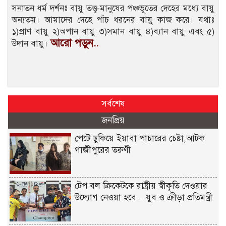
সনাতন ধর্ম দর্শনঃ বায়ু তত্ত্ব-মানুষের পঞ্চভূতের দেহের মধ্যে বায়ু
অন্যতম। আমাদের দেহে পাঁচ ধরনের বায়ু কাজ করে। যথাঃ
১)প্রাণ বায়ু ২)অপান বায়ু ৩)সমান বায়ু ৪)ব্যান বায়ু এবং ৫)
আরো পড়ুন..
উদান বায়ু।
সর্বশেষ
জনপ্রিয়
পেটে ঢুকিয়ে ইয়াবা পাচারের চেষ্টা,আটক
গাজীপুরের তরুণী
টেপ বল ক্রিকেটকে রাষ্ট্রীয় স্বীকৃতি দেওয়ার
উদ্যোগ নেওয়া হবে – যুব ও ক্রীড়া প্রতিমন্ত্রী