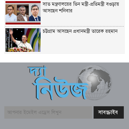
সাত মন্ত্রণালয়ের তিন মন্ত্রী-প্রতিমন্ত্রী বগুড়ায়
আসছেন শনিবার
চট্টগ্রাম আসছেন প্রধানমন্ত্রী তারেক রহমান
একটি দুর্ঘটনায় পেহেলির অকাল মৃত্যুতে মা-
বাবার ভবিষ্যৎ স্বপ্নের সমাধি
জুলাই আন্দোলনের ত্যাগকে চূড়ান্ত পর্যায়ে
নিয়ে যেতে হবে – তথ্যমন্ত্রী
পুলিশ কর্মকর্তাদের নিয়ে অপপ্রচার, কঠোর
ব্যবস্থা নেওয়ার হুঁশিয়ারি