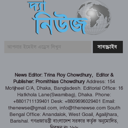
পাইকগাছায় ছাত্র ও দরিদ্র মানুষের মাঝে
সাইকেল, সেলাই মেশিন ও ভ্যান বিতরণ
মার্কিন প্রশান্ত মহাসাগরীয় নৌবহর
কমান্ডারের বাংলাদেশ সফর শেষ
ভারতীয় হাইক‌মিশনা‌রের স‌ঙ্গে আইএবিডির
News Editor: Trina Roy Chowdhury, Editor &
প্রতি‌নি‌ধিদ‌লের সাক্ষাৎ
Publisher: Promithias Chowdhury
Address: 154
Motijheel C/A, Dhaka, Bangladesh. Editorial Office: 16
Hatkhola Lane(Swamibag), Dhaka. Phone:
গ্যাস-বিদ্যুৎ সংকটের জবাব চেয়ে
+8801711139401 Desk: +8809696029401 Email:
প্রধানমন্ত্রীর কাছে স্মারকলিপি ১১ দলের
thenewse@gmail.com, info@thenewse.com South
Bengal Office: Anandalok, West Goail, Agailjhara,
Barishal. গণপ্রজাতন্ত্রী বাংলাদেশ সরকার কর্তৃক অনুমোদিত,
নিবন্ধন নং ১৮৮
পররাষ্ট্রমন্ত্রীর কা‌ছে ইউএনডিপির আবাসিক