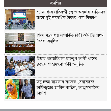
জনপ্রিয়
শ্যামনগরে প্রতিবন্ধী,দুস্থ ও অসহায় ব্যক্তিদের
মাঝে দুই লক্ষাধিক টাকার চেক বিতরণ
শিল্প মন্ত্রণালয় সম্পর্কিত স্থায়ী কমিটির প্রথম
বৈঠক অনুষ্ঠিত
রিয়ার অ্যাডমিরাল মাহবুব আলী খানের
৪২তম শাহাদৎবার্ষিকী অনুষ্ঠিত
তনু হত্যা মামলায় সাবেক সেনাসদস্য
হাফিজুরের জামিন বাতিল, আত্মসমর্পণের
নির্দেশ
লিবিয়ায় মাফিয়ার নির্যাতনে মাদারীপুরের
যুবকের মৃত্যু