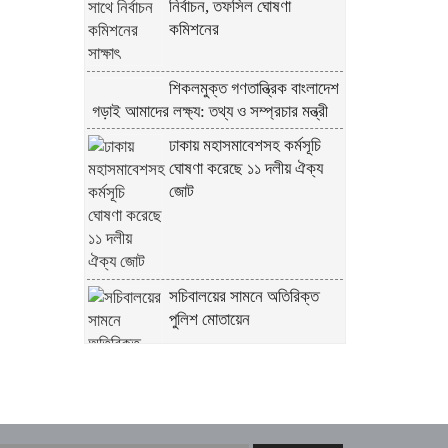
নির্বাচন, তফসিল ঘোষণা
কমিশনের
শিকলমুক্ত গণতান্ত্রিক বাংলাদেশ
গড়াই আমাদের লক্ষ্য: তথ্য ও সম্প্রচার মন্ত্রী
ঢাকায় মহাসমাবেশসহ কর্মসূচি
ঘোষণা করেছে ১১ দলীয় ঐক্য
জোট
সচিবালয়ের সামনে অতিরিক্ত
পুলিশ মোতায়েন
সূর্যের পৃষ্ঠে লুকিয়ে ছিল যে রহস্য