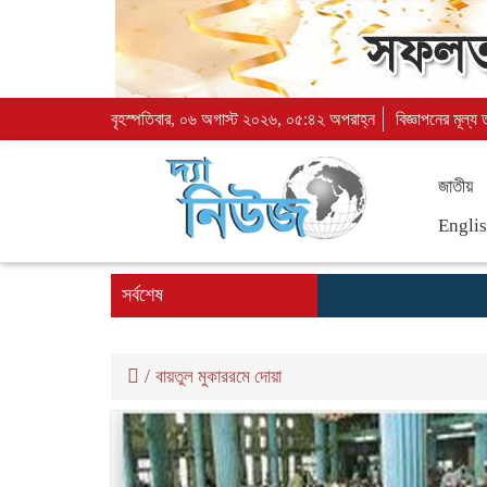
বৃহস্পতিবার, ০৬ অগাস্ট ২০২৬, ০৫:৪২ অপরাহ্ন
বিজ্ঞাপনের মূল্য
জাতীয়
Engli
সর্বশেষ
/
বায়তুল মুকাররমে দোয়া