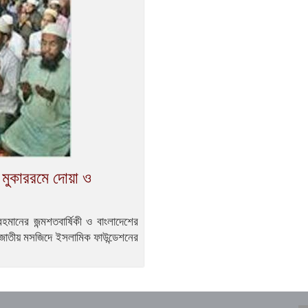
ল মুকাররমে দোয়া ও
 রহমানের জন্মশতবার্ষিকী ও বাংলাদেশের
রম জাতীয় মসজিদে ইসলামিক ফাউন্ডেশনের