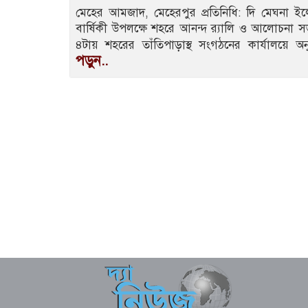
মেহের আমজাদ, মেহেরপুর প্রতিনিধি: দি মেঘনা ইলেভে
বার্ষিকী উপলক্ষে শহরে আনন্দ র‌্যালি ও আলোচনা 
৪টায় শহরের তাঁতিপাড়াস্থ সংগঠনের কার্যালয়ে 
পড়ুন..