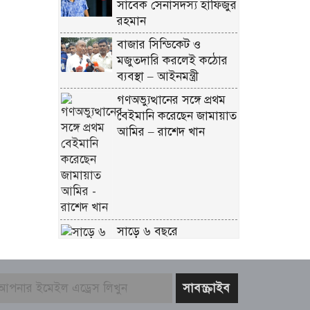
সাবেক সেনাসদস্য হাফিজুর
রহমান
বাজার সিন্ডিকেট ও
মজুতদারি করলেই কঠোর
ব্যবস্থা – আইনমন্ত্রী
গণঅভ্যুত্থানের সঙ্গে প্রথম
বেইমানি করেছেন জামায়াত
আমির – রাশেদ খান
সাড়ে ৬ বছরে
মোটরসাইকেল দুর্ঘটনায়
নিহত ১৫ হাজার ৭১২ জন