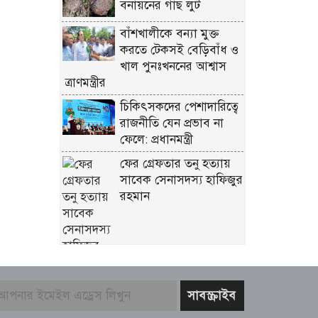
বনায়নের গাছ লুট
বাঁশখালীকে বন্যা মুক্ত
করতে টেকসই বেড়িবাঁধ ও
খাল পুনঃখননের আশ্বাস
ত্রাণমন্ত্রীর
চিকিৎসকদের পেশাদারিত্বে
রাজনীতি যেন প্রভাব না
ফেলে: প্রধানমন্ত্রী
ফের গ্রেফতার তনু হত্যায়
সাবেক সেনাসদস্য হাফিজুর
রহমান
বাজার সিন্ডিকেট ও
মজুতদারি করলেই কঠোর