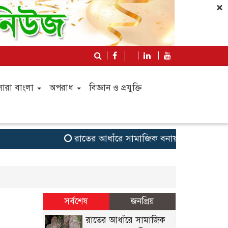
×
সারা বাংলা
অপরাধ
বিজ্ঞান ও প্রযুক্তি
রাতের আধাঁরে সামাজিক বনায়নের গাছ লুট
সর্বশেষ
জনপ্রিয়
রাতের আধাঁরে সামাজিক