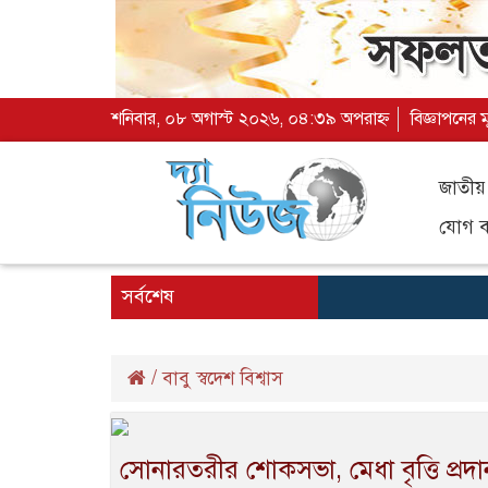
শনিবার, ০৮ অগাস্ট ২০২৬, ০৪:৩৯ অপরাহ্ন
বিজ্ঞাপনের 
জাতীয়
যোগ ব্
সর্বশেষ
/
বাবু স্বদেশ বিশ্বাস
সোনারতরীর শোকসভা, মেধা বৃত্তি প্র