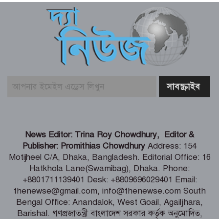
বেনাপোলে বিএনপির আনন্দ র‌্যালি ও
সমাবেশ
ডাসারে পানিতে ডুবে বৃদ্ধের মৃত্যু
গণঅভ্যুত্থানের দুই বছর পুর্তি উপলক্ষে
ঝিনাইদহে ১১ দলীয় ঐক্য জোটের
গণসমাবেশ
শ্যামনগরে ফাইটার ক্যারাতে ক্লাবের বেল্ট
News Editor: Trina Roy Chowdhury, Editor &
প্রদান অনুষ্ঠান
Publisher: Promithias Chowdhury
Address: 154
Motijheel C/A, Dhaka, Bangladesh. Editorial Office: 16
Hatkhola Lane(Swamibag), Dhaka. Phone:
নিউটনের আপেলের মতো গণ-অভ্যুত্থান
+8801711139401 Desk: +8809696029401 Email:
অটোমেটিক পড়েনি – স্বরাষ্ট্রমন্ত্রী
thenewse@gmail.com, info@thenewse.com South
Bengal Office: Anandalok, West Goail, Agailjhara,
Barishal. গণপ্রজাতন্ত্রী বাংলাদেশ সরকার কর্তৃক অনুমোদিত,