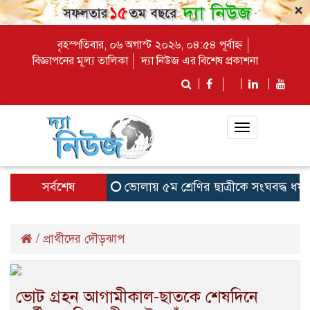
×
বৃহস্পতিবার, ০৬ অগাস্ট ২০২৬, ০৪:৫৪ পূর্বাহ্ন
বিজ্ঞাপনের মূল্য তালিকা
দ্যা নিউজ এর বিশেষ প্রকাশনা
Toggle
navigation
সর্বশেষ
ভোলায় ৫ম শ্রেণির ছাত্রীকে সংঘবদ্ধ ধর্ষ
/
প্রার্থীদের দৌড়ঝাপ
ভোট গ্রহন আগামীকাল-ছাতকে শেষদিনে