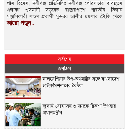
পাল হিমেল, নবীগঞ্জ প্রতিনিধিঃ নবীগঞ্জ পৌরসভার ব্যবস্থতম
এলাকা ওসমানী সড়কের রাস্তারপাশে পারভীন ভিলান
সত্ত্বাধিকারী লন্ডন প্রবাসী সুন্দরর আলীর ময়লার টেংকি থেকে
আরো পড়ুন..
সর্বশেষ
জনপ্রিয়
মালয়েশিয়ার উপ-অর্থমন্ত্রীর সঙ্গে বাংলাদেশ
হাইকমিশনারের বৈঠক
জুলাই যোদ্ধাসহ ৩ জনকে রিকশা উপহার
প্রধানমন্ত্রীর