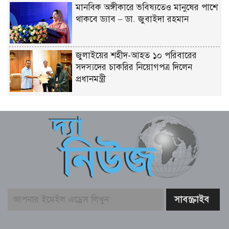
মানবিক অঙ্গীকারে ভবিষ্যতেও মানুষের পাশে
থাকবে ড্যাব – ডা. জুবাইদা রহমান
জুলাইয়ের শহীদ-আহত ১০ পরিবারের
সদস্যদের চাকরির নিয়োগপত্র দিলেন
প্রধানমন্ত্রী
গণঅভ্যুত্থান আকস্মিক নয়, ১৭ বছরের
আন্দোলনের ফসল – স্বরাষ্ট্রমন্ত্রী
জ্বালানি সংকট মোকাবিলায় সরকার সর্বোচ্চ
চেষ্টা করছে – প্রধানমন্ত্রী
জুলাই গণঅভ্যুত্থানের দুই যোদ্ধাকে
অটোরিকশা-রিকশা উপহার দিলেন প্রধানমন্ত্রী