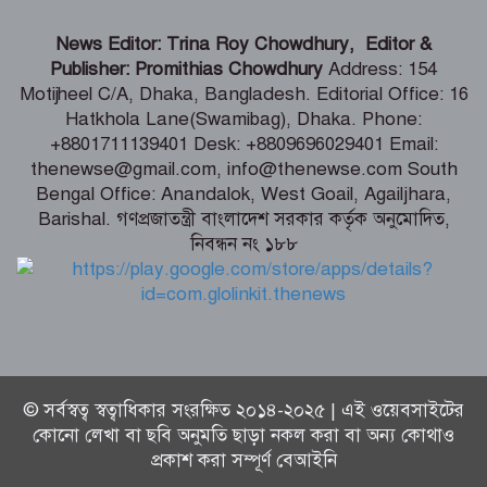
চলনবিলে সমন্বিত ইকো-ট্যুরিজম প্রকল্পের
News Editor: Trina Roy Chowdhury, Editor &
সম্ভাব্যতা যাচাই শুরু -বিমান মন্ত্রী
Publisher: Promithias Chowdhury
Address: 154
Motijheel C/A, Dhaka, Bangladesh. Editorial Office: 16
Hatkhola Lane(Swamibag), Dhaka. Phone:
রাতের আধাঁরে সামাজিক বনায়নের গাছ লুট
+8801711139401 Desk: +8809696029401 Email:
thenewse@gmail.com, info@thenewse.com South
Bengal Office: Anandalok, West Goail, Agailjhara,
Barishal. গণপ্রজাতন্ত্রী বাংলাদেশ সরকার কর্তৃক অনুমোদিত,
নিবন্ধন নং ১৮৮
বাঁশখালীকে বন্যা মুক্ত করতে টেকসই
বেড়িবাঁধ ও খাল পুনঃখননের আশ্বাস
ত্রাণমন্ত্রীর
© সর্বস্বত্ব স্বত্বাধিকার সংরক্ষিত ২০১৪-২০২৫ | এই ওয়েবসাইটের
কোনো লেখা বা ছবি অনুমতি ছাড়া নকল করা বা অন্য কোথাও
প্রকাশ করা সম্পূর্ণ বেআইনি