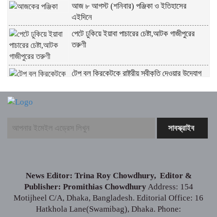
আজ ৮ আগস্ট (শনিবার) পঞ্জিকা ও ইতিহাসের
এইদিনে
পেটে ঢুকিয়ে ইয়াবা পাচারের চেষ্টা,আটক গাজীপুরের
তরুণী
টেপ বল ক্রিকেটকে রাষ্ট্রীয় স্বীকৃতি দেওয়ার উদ্যোগ
নেওয়া হবে – যুব ও ক্রীড়া প্রতিমন্ত্রী
সাত মন্ত্রণালয়ের তিন মন্ত্রী-প্রতিমন্ত্রী বগুড়ায়
আসছেন শনিবার
চট্টগ্রাম আসছেন প্রধানমন্ত্রী তারেক রহমান
News Editor: Trina Roy Chowdhury, Editor &
Publisher: Promithias Chowdhury
Address: 154
একটি দুর্ঘটনায় পেহেলির অকাল মৃত্যুতে মা-বাবার
Motijheel C/A, Dhaka, Bangladesh. Editorial Office: 16
ভবিষ্যৎ স্বপ্নের সমাধি
Hatkhola Lane(Swamibag), Dhaka. Phone: