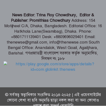
বিতর্কিত সেই পরিকল্পনার জন্য ক্ষমা
News Editor: Trina Roy Chowdhury, Editor &
চাইলেন ফিফা সভাপতি
Publisher: Promithias Chowdhury
Address: 154
Motijheel C/A, Dhaka, Bangladesh. Editorial Office: 16
Hatkhola Lane(Swamibag), Dhaka. Phone:
দেশের সব নাগরিকের মানসম্মত স্বাস্থ্যসেবা
+8801711139401 Desk: +8809696029401 Email:
নিশ্চিতে কাজ করছে সরকার : স্বাস্থ্য প্রতিমন্ত্রী
thenewse@gmail.com, info@thenewse.com South
Bengal Office: Anandalok, West Goail, Agailjhara,
Barishal. গণপ্রজাতন্ত্রী বাংলাদেশ সরকার কর্তৃক অনুমোদিত,
জেরুজালেম ইস্যুতে ঐক্যবদ্ধ হতে জর্ডানে
নিবন্ধন নং ১৮৮
মুসলিম দেশগুলোর বৈঠক
© সর্বস্বত্ব স্বত্বাধিকার সংরক্ষিত ২০১৪-২০২৫ | এই ওয়েবসাইটের
কোনো লেখা বা ছবি অনুমতি ছাড়া নকল করা বা অন্য কোথাও
প্রকাশ করা সম্পূর্ণ বেআইনি