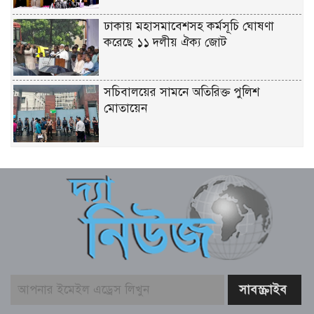
ঢাকায় মহাসমাবেশসহ কর্মসূচি ঘোষণা
করেছে ১১ দলীয় ঐক্য জোট
সচিবালয়ের সামনে অতিরিক্ত পুলিশ
মোতায়েন
সূর্যের পৃষ্ঠে লুকিয়ে ছিল যে রহস্য
বোরকাপরা নারীর ইশারায় থামে বাস, ২০
মিনিটে ৫৭ লাখ টাকা লুট
লালবাগ কেল্লা পরিদর্শন করলেন মার্কিন নৌ
কমান্ডার