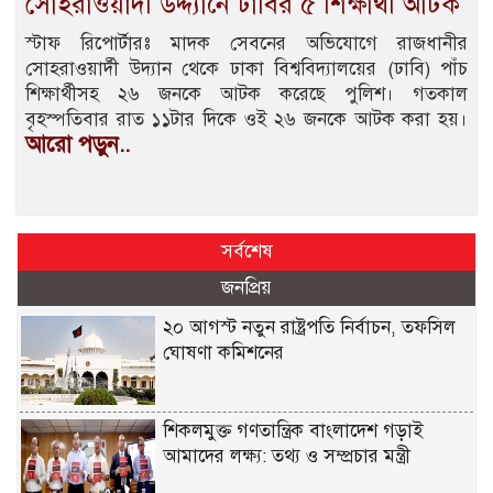
সোহরাওয়ার্দী উদ্দ্যানে ঢাবির ৫ শিক্ষার্থী আটক
স্টাফ রিপোর্টারঃ মাদক সেবনের অভিযোগে রাজধানীর
সোহরাওয়ার্দী উদ্যান থেকে ঢাকা বিশ্ববিদ্যালয়ের (ঢাবি) পাঁচ
শিক্ষার্থীসহ ২৬ জনকে আটক করেছে পুলিশ। গতকাল
বৃহস্পতিবার রাত ১১টার দিকে ওই ২৬ জনকে আটক করা হয়।
আরো পড়ুন..
সর্বশেষ
জনপ্রিয়
২০ আগস্ট নতুন রাষ্ট্রপতি নির্বাচন, তফসিল
ঘোষণা কমিশনের
শিকলমুক্ত গণতান্ত্রিক বাংলাদেশ গড়াই
আমাদের লক্ষ্য: তথ্য ও সম্প্রচার মন্ত্রী