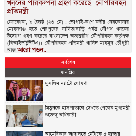
খননের পরিকল্পনা গ্রহণ করেছে -নৌপরিবহন
প্রতিমন্ত্রী
নেত্রকোনা, ৯ জ্যৈষ্ঠ (২৩ মে) : ভোগাই-কংশ নদীর নেত্রকোনার
মোহনগঞ্জ হতে শেরপুরের নালিতাবাড়ি পর্যন্ত নৌপথ খননের
উদ্যোগ গ্রহণ করেছে বাংলাদেশ অভ্যন্তরীণ নৌপরিবহন কর্তৃপক্ষ
(বিআইডব্লিউটিএ)। নৌপরিবহন প্রতিমন্ত্রী খালিদ মাহমুদ চৌধুরী
আরো পড়ুন..
আজ
সর্বশেষ
জনপ্রিয়
মুসলিম ন্যাটো ঘোষণা
মিঠুনকে হাসপাতালে দেখতে গেলেন মুখ্যমন্ত্রী
শুভেন্দু অধিকারী
আমেরিকার আদালতে মেটাকে ৫ হাজার