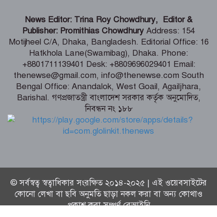
ডেপুটি স্পিকারের নামে জাল ডিও পত্র তৈরি,
এসি ল্যান্ডের বিরুদ্ধে মামলা
News Editor: Trina Roy Chowdhury, Editor &
Publisher: Promithias Chowdhury
Address: 154
Motijheel C/A, Dhaka, Bangladesh. Editorial Office: 16
কক্সবাজারে হবে আঞ্চলিক রাসায়নিক
Hatkhola Lane(Swamibag), Dhaka. Phone:
পরীক্ষাগার, কমবে মাদক মামলার জট –
+8801711139401 Desk: +8809696029401 Email:
স্বরাষ্ট্রমন্ত্রী
thenewse@gmail.com, info@thenewse.com South
Bengal Office: Anandalok, West Goail, Agailjhara,
ফ্যাসিস্টের ভাষায় বলা হচ্ছে সরকারকে ৫
Barishal. গণপ্রজাতন্ত্রী বাংলাদেশ সরকার কর্তৃক অনুমোদিত,
বছরও যেতে দেয়া হবে না – মির্জা ফখরুল
নিবন্ধন নং ১৮৮
© সর্বস্বত্ব স্বত্বাধিকার সংরক্ষিত ২০১৪-২০২৫ | এই ওয়েবসাইটের
কোনো লেখা বা ছবি অনুমতি ছাড়া নকল করা বা অন্য কোথাও
প্রকাশ করা সম্পূর্ণ বেআইনি