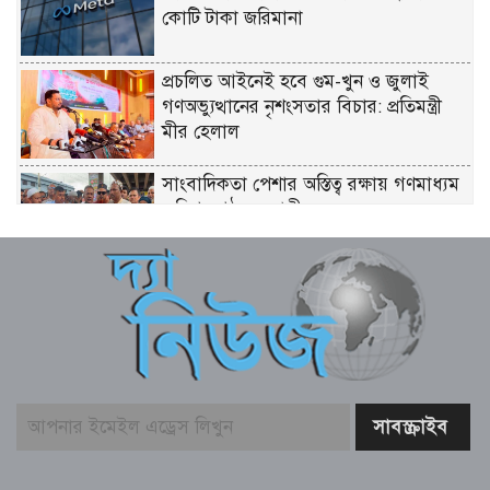
কোটি টাকা জরিমানা
প্রচলিত আইনেই হবে গুম-খুন ও জুলাই
গণঅভ্যুত্থানের নৃশংসতার বিচার: প্রতিমন্ত্রী
মীর হেলাল
সাংবাদিকতা পেশার অস্তিত্ব রক্ষায় গণমাধ্যম
কমিশন গঠনের দাবী
সুপ্রিম কোর্টে ২৬৫ আইন কর্মকর্তা নিয়োগ:
সংখ্যালঘু না থাকায় প্রতিক্রিয়া
ইতালি যাওয়ার পথে লিবিয়ায় বন্দি যুবক,
দেড় বছর ধরে নেই খোঁজ!