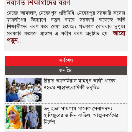
নবাগত শিক্ষার্থীদের বরণ
মেহের আমজাদ, মেহেরপুর প্রতিনিধি: মেহেরপুর সরকারি কলেজ
ছাত্রলীগের উদ্যোগে নতুন বছরে সরকারি কলেজে ভর্তি
শিক্ষার্থীদের বরণ করে নেয়া হয়েছে। গতকাল রোববার দুপুরে
আরো
সরকারি কলেজ প্রাঙ্গনে এ নবীন বরণ অনুষ্ঠিত হয়।
পড়ুন..
সর্বশেষ
জনপ্রিয়
রিয়ার অ্যাডমিরাল মাহবুব আলী খানের
৪২তম শাহাদৎবার্ষিকী অনুষ্ঠিত
তনু হত্যা মামলায় সাবেক সেনাসদস্য
হাফিজুরের জামিন বাতিল, আত্মসমর্পণের
নির্দেশ