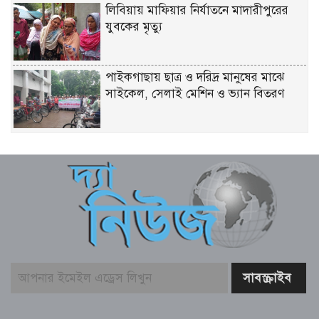
লিবিয়ায় মাফিয়ার নির্যাতনে মাদারীপুরের
যুবকের মৃত্যু
পাইকগাছায় ছাত্র ও দরিদ্র মানুষের মাঝে
সাইকেল, সেলাই মেশিন ও ভ্যান বিতরণ
মার্কিন প্রশান্ত মহাসাগরীয় নৌবহর
কমান্ডারের বাংলাদেশ সফর শেষ
ভারতীয় হাইক‌মিশনা‌রের স‌ঙ্গে আইএবিডির
প্রতি‌নি‌ধিদ‌লের সাক্ষাৎ
গ্যাস-বিদ্যুৎ সংকটের জবাব চেয়ে
প্রধানমন্ত্রীর কাছে স্মারকলিপি ১১ দলের