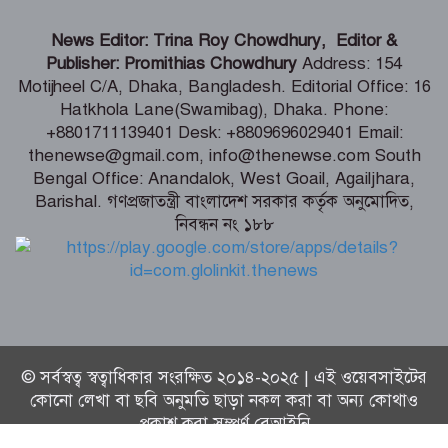
পররাষ্ট্রমন্ত্রীর কা‌ছে ইউএনডিপির আবাসিক
News Editor: Trina Roy Chowdhury, Editor &
প্রতিনিধির পরিচয়পত্র পেশ
Publisher: Promithias Chowdhury
Address: 154
Motijheel C/A, Dhaka, Bangladesh. Editorial Office: 16
Hatkhola Lane(Swamibag), Dhaka. Phone:
ভারতে আওয়ামী লীগের কর্মকাণ্ড বন্ধ না
+8801711139401 Desk: +8809696029401 Email:
করলে সম্পর্কে উদ্বেগ বাড়বে – প্রতিমন্ত্রী শামা
thenewse@gmail.com, info@thenewse.com South
ওবায়েদ
Bengal Office: Anandalok, West Goail, Agailjhara,
Barishal. গণপ্রজাতন্ত্রী বাংলাদেশ সরকার কর্তৃক অনুমোদিত,
নিবন্ধন নং ১৮৮
শিকলবিহীন গণতান্ত্রিক ব্যবস্থা প্রতিষ্ঠার জন্যই
শিকল ভেঙেছি আমরা – তথ্যমন্ত্রী
© সর্বস্বত্ব স্বত্বাধিকার সংরক্ষিত ২০১৪-২০২৫ | এই ওয়েবসাইটের
কোনো লেখা বা ছবি অনুমতি ছাড়া নকল করা বা অন্য কোথাও
প্রকাশ করা সম্পূর্ণ বেআইনি