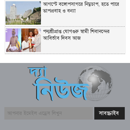
আগস্টে বঙ্গোপসাগরে নিম্নচাপ, হতে পারে
তাপপ্রবাহ ও বন্যা
পদ্মশ্রীপ্রাপ্ত যোগগুরু স্বামী শিবানন্দের
আবির্ভাব দিবস আজ
আজ শনিবার (৮ আগস্ট) সকালেই রাশিফল
ও গ্রহদোষ প্রতিকারের উপায়
আজ ৮ আগস্ট (শনিবার) পঞ্জিকা ও
ইতিহাসের এইদিনে
পেটে ঢুকিয়ে ইয়াবা পাচারের চেষ্টা,আটক
গাজীপুরের তরুণী