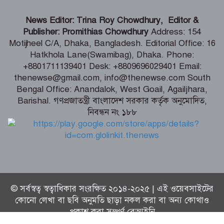
টেপ বল ক্রিকেটকে রাষ্ট্রীয় স্বীকৃতি দেওয়ার
News Editor: Trina Roy Chowdhury, Editor &
উদ্যোগ নেওয়া হবে – যুব ও ক্রীড়া প্রতিমন্ত্রী
Publisher: Promithias Chowdhury
Address: 154
Motijheel C/A, Dhaka, Bangladesh. Editorial Office: 16
Hatkhola Lane(Swamibag), Dhaka. Phone:
সাত মন্ত্রণালয়ের তিন মন্ত্রী-প্রতিমন্ত্রী বগুড়ায়
+8801711139401 Desk: +8809696029401 Email:
আসছেন শনিবার
thenewse@gmail.com, info@thenewse.com South
Bengal Office: Anandalok, West Goail, Agailjhara,
Barishal. গণপ্রজাতন্ত্রী বাংলাদেশ সরকার কর্তৃক অনুমোদিত,
নিবন্ধন নং ১৮৮
চট্টগ্রাম আসছেন প্রধানমন্ত্রী তারেক রহমান
© সর্বস্বত্ব স্বত্বাধিকার সংরক্ষিত ২০১৪-২০২৫ | এই ওয়েবসাইটের
কোনো লেখা বা ছবি অনুমতি ছাড়া নকল করা বা অন্য কোথাও
প্রকাশ করা সম্পূর্ণ বেআইনি