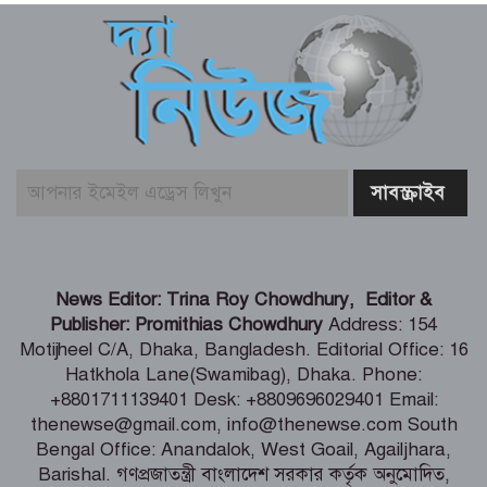
মশা দমনে ওলবাকিয়া পদ্ধতি, যুক্তরাষ্ট্রে নতুন
পদ্ধতির প্রয়োগ
আগস্টে বঙ্গোপসাগরে নিম্নচাপ, হতে পারে
তাপপ্রবাহ ও বন্যা
পদ্মশ্রীপ্রাপ্ত যোগগুরু স্বামী শিবানন্দের
News Editor: Trina Roy Chowdhury, Editor &
আবির্ভাব দিবস আজ
Publisher: Promithias Chowdhury
Address: 154
Motijheel C/A, Dhaka, Bangladesh. Editorial Office: 16
Hatkhola Lane(Swamibag), Dhaka. Phone:
আজ শনিবার (৮ আগস্ট) সকালেই রাশিফল
+8801711139401 Desk: +8809696029401 Email:
ও গ্রহদোষ প্রতিকারের উপায়
thenewse@gmail.com, info@thenewse.com South
Bengal Office: Anandalok, West Goail, Agailjhara,
Barishal. গণপ্রজাতন্ত্রী বাংলাদেশ সরকার কর্তৃক অনুমোদিত,