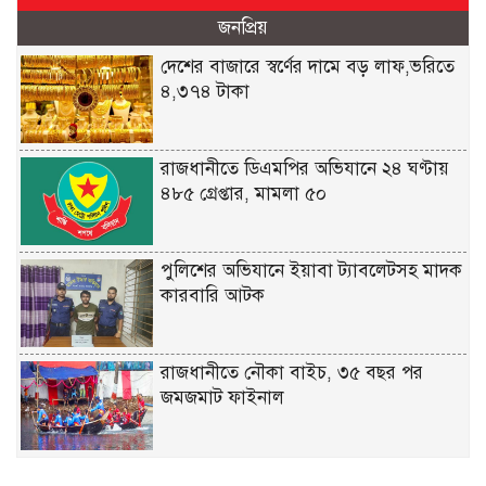
জনপ্রিয়
দেশের বাজারে স্বর্ণের দামে বড় লাফ,ভরিতে
৪,৩৭৪ টাকা
রাজধানীতে ডিএমপির অভিযানে ২৪ ঘণ্টায়
৪৮৫ গ্রেপ্তার, মামলা ৫০
পুলিশের অভিযানে ইয়াবা ট্যাবলেটসহ মাদক
কারবারি আটক
রাজধানীতে নৌকা বাইচ, ৩৫ বছর পর
জমজমাট ফাইনাল
যুক্তরাষ্ট্রের সঙ্গে চুক্তি চায় ইরান: ট্রাম্প