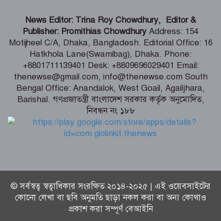
শিগগিরই শুরু হবে তিস্তা মহাপরিকল্পনা
News Editor: Trina Roy Chowdhury, Editor &
বাস্তবায়নের কাজ – পানি সম্পদ মন্ত্রী
Publisher: Promithias Chowdhury
Address: 154
Motijheel C/A, Dhaka, Bangladesh. Editorial Office: 16
Hatkhola Lane(Swamibag), Dhaka. Phone:
সংবাদপত্র সমাজের দর্পণ – মৎস্য ও
+8801711139401 Desk: +8809696029401 Email:
প্রাণিসম্পদ প্রতিমন্ত্রী
thenewse@gmail.com, info@thenewse.com South
Bengal Office: Anandalok, West Goail, Agailjhara,
Barishal. গণপ্রজাতন্ত্রী বাংলাদেশ সরকার কর্তৃক অনুমোদিত,
নিবন্ধন নং ১৮৮
শেখ হাসিনা কি বেঁচে আছেন, না কি মারা
গেছেন- রাশেদ খাঁন
© সর্বস্বত্ব স্বত্বাধিকার সংরক্ষিত ২০১৪-২০২৫ | এই ওয়েবসাইটের
কোনো লেখা বা ছবি অনুমতি ছাড়া নকল করা বা অন্য কোথাও
প্রকাশ করা সম্পূর্ণ বেআইনি