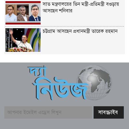
সাত মন্ত্রণালয়ের তিন মন্ত্রী-প্রতিমন্ত্রী বগুড়ায়
আসছেন শনিবার
চট্টগ্রাম আসছেন প্রধানমন্ত্রী তারেক রহমান
একটি দুর্ঘটনায় পেহেলির অকাল মৃত্যুতে মা-
বাবার ভবিষ্যৎ স্বপ্নের সমাধি
জুলাই আন্দোলনের ত্যাগকে চূড়ান্ত পর্যায়ে
নিয়ে যেতে হবে – তথ্যমন্ত্রী
পুলিশ কর্মকর্তাদের নিয়ে অপপ্রচার, কঠোর
ব্যবস্থা নেওয়ার হুঁশিয়ারি