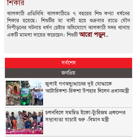
শিকার
ঝালকাঠি প্রতিনিধি: ঝালকাঠিতে ৭ বছরের শিশু কণ্যা ধর্ষনের
শিকার হয়েছে। শিশুটির মা বাদী হয়ে শুক্রবার রাতে যৌন
নিপীড়নের ঘটনায় ধর্ষণ চেষ্টার অভিযোগে ঝালকাঠি সদর থানায়
আরো পড়ুন..
একটি মামলা দায়ের করেছেন। শিশুটি
সর্বশেষ
জনপ্রিয়
জুলাই গণঅভ্যুত্থানের দুই যোদ্ধাকে
অটোরিকশা-রিকশা উপহার দিলেন প্রধানমন্ত্রী
চলনবিলে সমন্বিত ইকো-ট্যুরিজম প্রকল্পের
সম্ভাব্যতা যাচাই শুরু -বিমান মন্ত্রী