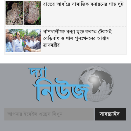
রাতের আধাঁরে সামাজিক বনায়নের গাছ লুট
বাঁশখালীকে বন্যা মুক্ত করতে টেকসই
বেড়িবাঁধ ও খাল পুনঃখননের আশ্বাস
ত্রাণমন্ত্রীর
চিকিৎসকদের পেশাদারিত্বে রাজনীতি যেন
প্রভাব না ফেলে: প্রধানমন্ত্রী
ফের গ্রেফতার তনু হত্যায় সাবেক সেনাসদস্য
হাফিজুর রহমান
বাজার সিন্ডিকেট ও মজুতদারি করলেই
কঠোর ব্যবস্থা – আইনমন্ত্রী