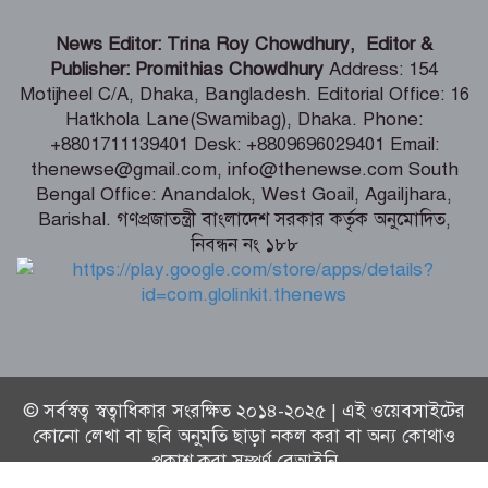
গণঅভ্যুত্থানের সঙ্গে প্রথম বেইমানি করেছেন
News Editor: Trina Roy Chowdhury, Editor &
জামায়াত আমির – রাশেদ খান
Publisher: Promithias Chowdhury
Address: 154
Motijheel C/A, Dhaka, Bangladesh. Editorial Office: 16
Hatkhola Lane(Swamibag), Dhaka. Phone:
সাড়ে ৬ বছরে মোটরসাইকেল দুর্ঘটনায় নিহত
+8801711139401 Desk: +8809696029401 Email:
১৫ হাজার ৭১২ জন
thenewse@gmail.com, info@thenewse.com South
Bengal Office: Anandalok, West Goail, Agailjhara,
Barishal. গণপ্রজাতন্ত্রী বাংলাদেশ সরকার কর্তৃক অনুমোদিত,
নিবন্ধন নং ১৮৮
বেনাপোল পৌরসভায় যুবদল নেতা ইমদাদুল
হক ইমদাদের গণসংযোগ ও মতবিনিময়
© সর্বস্বত্ব স্বত্বাধিকার সংরক্ষিত ২০১৪-২০২৫ | এই ওয়েবসাইটের
কোনো লেখা বা ছবি অনুমতি ছাড়া নকল করা বা অন্য কোথাও
প্রকাশ করা সম্পূর্ণ বেআইনি