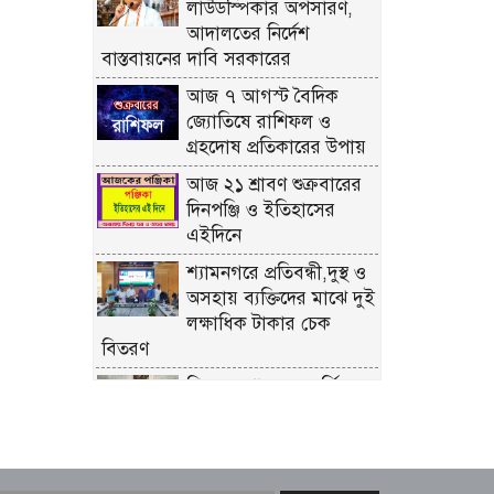
লাউডস্পিকার অপসারণ,
আদালতের নির্দেশ
বাস্তবায়নের দাবি সরকারের
আজ ৭ আগস্ট বৈদিক
জ্যোতিষে রাশিফল ও
গ্রহদোষ প্রতিকারের উপায়
আজ ২১ শ্রাবণ শুক্রবারের
দিনপঞ্জি ও ইতিহাসের
এইদিনে
শ্যামনগরে প্রতিবন্ধী,দুস্থ ও
অসহায় ব্যক্তিদের মাঝে দুই
লক্ষাধিক টাকার চেক
বিতরণ
শিল্প মন্ত্রণালয় সম্পর্কিত
স্থায়ী কমিটির প্রথম বৈঠক
অনুষ্ঠিত
রিয়ার অ্যাডমিরাল মাহবুব