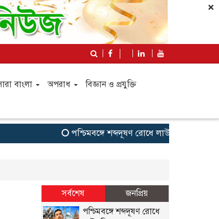
×
সারা বাংলা
অপরাধ
বিজ্ঞান ও প্রযুক্তি
পশ্চিমবঙ্গে শব্দদূষণ রোধে লাউডস্পিকার অপসা
সর্বশেষ
জনপ্রিয়
পশ্চিমবঙ্গে শব্দদূষণ রোধে