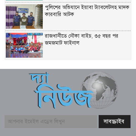
পুলিশের অভিযানে ইয়াবা ট্যাবলেটসহ মাদক
কারবারি আটক
রাজধানীতে নৌকা বাইচ, ৩৫ বছর পর
জমজমাট ফাইনাল
যুক্তরাষ্ট্রের সঙ্গে চুক্তি চায় ইরান: ট্রাম্প
মশা দমনে ওলবাকিয়া পদ্ধতি, যুক্তরাষ্ট্রে নতুন
পদ্ধতির প্রয়োগ
আগস্টে বঙ্গোপসাগরে নিম্নচাপ, হতে পারে
তাপপ্রবাহ ও বন্যা