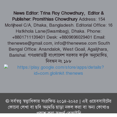
পদ্মশ্রীপ্রাপ্ত যোগগুরু স্বামী শিবানন্দের
News Editor: Trina Roy Chowdhury, Editor &
আবির্ভাব দিবস আজ
Publisher: Promithias Chowdhury
Address: 154
Motijheel C/A, Dhaka, Bangladesh. Editorial Office: 16
Hatkhola Lane(Swamibag), Dhaka. Phone:
আজ শনিবার (৮ আগস্ট) সকালেই রাশিফল
+8801711139401 Desk: +8809696029401 Email:
ও গ্রহদোষ প্রতিকারের উপায়
thenewse@gmail.com, info@thenewse.com South
Bengal Office: Anandalok, West Goail, Agailjhara,
Barishal. গণপ্রজাতন্ত্রী বাংলাদেশ সরকার কর্তৃক অনুমোদিত,
নিবন্ধন নং ১৮৮
আজ ৮ আগস্ট (শনিবার) পঞ্জিকা ও
ইতিহাসের এইদিনে
© সর্বস্বত্ব স্বত্বাধিকার সংরক্ষিত ২০১৪-২০২৫ | এই ওয়েবসাইটের
কোনো লেখা বা ছবি অনুমতি ছাড়া নকল করা বা অন্য কোথাও
প্রকাশ করা সম্পূর্ণ বেআইনি