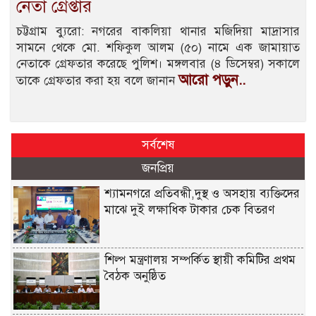
নেতা গ্রেপ্তার
চট্টগ্রাম ব্যুরো: নগরের বাকলিয়া থানার মজিদিয়া মাদ্রাসার
সামনে থেকে মো. শফিকুল আলম (৫০) নামে এক জামায়াত
নেতাকে গ্রেফতার করেছে পুলিশ। মঙ্গলবার (৪ ডিসেম্বর) সকালে
আরো পড়ুন..
তাকে গ্রেফতার করা হয় বলে জানান
সর্বশেষ
জনপ্রিয়
শ্যামনগরে প্রতিবন্ধী,দুস্থ ও অসহায় ব্যক্তিদের
মাঝে দুই লক্ষাধিক টাকার চেক বিতরণ
শিল্প মন্ত্রণালয় সম্পর্কিত স্থায়ী কমিটির প্রথম
বৈঠক অনুষ্ঠিত