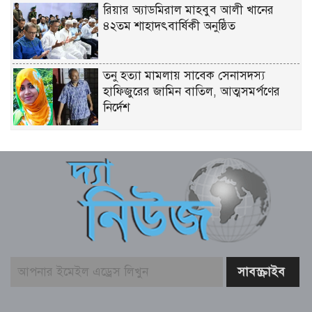
রিয়ার অ্যাডমিরাল মাহবুব আলী খানের
৪২তম শাহাদৎবার্ষিকী অনুষ্ঠিত
তনু হত্যা মামলায় সাবেক সেনাসদস্য
হাফিজুরের জামিন বাতিল, আত্মসমর্পণের
নির্দেশ
লিবিয়ায় মাফিয়ার নির্যাতনে মাদারীপুরের
যুবকের মৃত্যু
পাইকগাছায় ছাত্র ও দরিদ্র মানুষের মাঝে
সাইকেল, সেলাই মেশিন ও ভ্যান বিতরণ
মার্কিন প্রশান্ত মহাসাগরীয় নৌবহর
কমান্ডারের বাংলাদেশ সফর শেষ