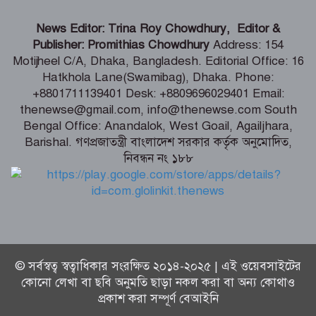
ভারতীয় হাইক‌মিশনা‌রের স‌ঙ্গে আইএবিডির
News Editor: Trina Roy Chowdhury, Editor &
প্রতি‌নি‌ধিদ‌লের সাক্ষাৎ
Publisher: Promithias Chowdhury
Address: 154
Motijheel C/A, Dhaka, Bangladesh. Editorial Office: 16
Hatkhola Lane(Swamibag), Dhaka. Phone:
গ্যাস-বিদ্যুৎ সংকটের জবাব চেয়ে
+8801711139401 Desk: +8809696029401 Email:
প্রধানমন্ত্রীর কাছে স্মারকলিপি ১১ দলের
thenewse@gmail.com, info@thenewse.com South
Bengal Office: Anandalok, West Goail, Agailjhara,
Barishal. গণপ্রজাতন্ত্রী বাংলাদেশ সরকার কর্তৃক অনুমোদিত,
নিবন্ধন নং ১৮৮
পররাষ্ট্রমন্ত্রীর কা‌ছে ইউএনডিপির আবাসিক
প্রতিনিধির পরিচয়পত্র পেশ
© সর্বস্বত্ব স্বত্বাধিকার সংরক্ষিত ২০১৪-২০২৫ | এই ওয়েবসাইটের
কোনো লেখা বা ছবি অনুমতি ছাড়া নকল করা বা অন্য কোথাও
প্রকাশ করা সম্পূর্ণ বেআইনি