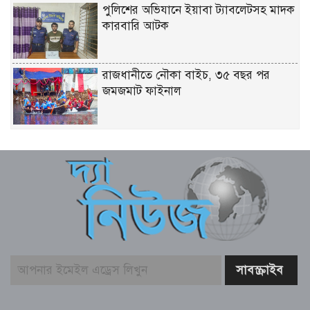
পুলিশের অভিযানে ইয়াবা ট্যাবলেটসহ মাদক
কারবারি আটক
রাজধানীতে নৌকা বাইচ, ৩৫ বছর পর
জমজমাট ফাইনাল
যুক্তরাষ্ট্রের সঙ্গে চুক্তি চায় ইরান: ট্রাম্প
মশা দমনে ওলবাকিয়া পদ্ধতি, যুক্তরাষ্ট্রে নতুন
পদ্ধতির প্রয়োগ
আগস্টে বঙ্গোপসাগরে নিম্নচাপ, হতে পারে
তাপপ্রবাহ ও বন্যা