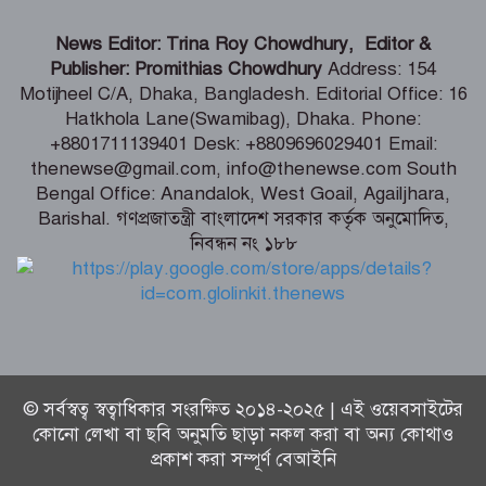
পদ্মশ্রীপ্রাপ্ত যোগগুরু স্বামী শিবানন্দের
News Editor: Trina Roy Chowdhury, Editor &
আবির্ভাব দিবস আজ
Publisher: Promithias Chowdhury
Address: 154
Motijheel C/A, Dhaka, Bangladesh. Editorial Office: 16
Hatkhola Lane(Swamibag), Dhaka. Phone:
আজ শনিবার (৮ আগস্ট) সকালেই রাশিফল
+8801711139401 Desk: +8809696029401 Email:
ও গ্রহদোষ প্রতিকারের উপায়
thenewse@gmail.com, info@thenewse.com South
Bengal Office: Anandalok, West Goail, Agailjhara,
Barishal. গণপ্রজাতন্ত্রী বাংলাদেশ সরকার কর্তৃক অনুমোদিত,
নিবন্ধন নং ১৮৮
আজ ৮ আগস্ট (শনিবার) পঞ্জিকা ও
ইতিহাসের এইদিনে
© সর্বস্বত্ব স্বত্বাধিকার সংরক্ষিত ২০১৪-২০২৫ | এই ওয়েবসাইটের
কোনো লেখা বা ছবি অনুমতি ছাড়া নকল করা বা অন্য কোথাও
প্রকাশ করা সম্পূর্ণ বেআইনি