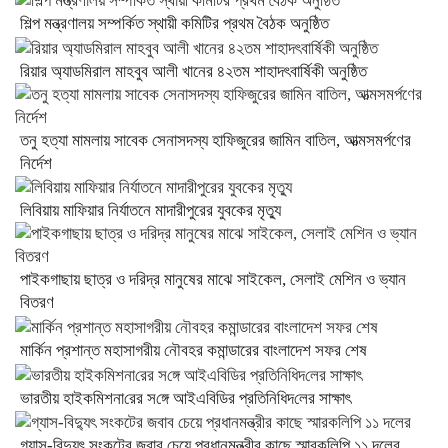
শিল্প মন্ত্রণালয় সম্পর্কিত স্থায়ী কমিটির প্রথম বৈঠক অনুষ্ঠিত
রিয়ার অ্যাডমিরাল মাহবুব আলী খানের ৪২তম শাহাদৎবার্ষিকী অনুষ্ঠিত
তনু হত্যা মামলায় সাবেক সেনাসদস্য হাফিজুরের জামিন বাতিল, আত্মসমর্পণের
নির্দেশ
লিবিয়ায় মাফিয়ার নির্যাতনে মাদারীপুরের যুবকের মৃত্যু
পাইকগাছায় ছাত্র ও দরিদ্র মানুষের মাঝে সাইকেল, সেলাই মেশিন ও ভ্যান
বিতরণ
মার্কিন প্রশান্ত মহাসাগরীয় নৌবহর কমান্ডারের বাংলাদেশ সফর শেষ
ভারতীয় হাইক‌মিশনা‌রের স‌ঙ্গে আইএবিডির প্রতি‌নি‌ধিদ‌লের সাক্ষাৎ
গ্যাস-বিদ্যুৎ সংকটের জবাব চেয়ে প্রধানমন্ত্রীর কাছে স্মারকলিপি ১১ দলের