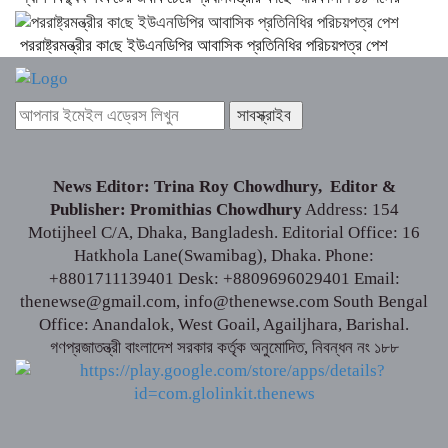
পররাষ্ট্রমন্ত্রীর কা‌ছে ইউএনডিপির আবাসিক প্রতিনিধির পরিচয়পত্র পেশ
News Editor: Trina Roy Chowdhury, Editor &
Publisher: Promithias Chowdhury
Address: 154
Motijheel C/A, Dhaka, Bangladesh. Editorial Office: 16
Hatkhola Lane(Swamibag), Dhaka. Phone:
+8801711139401 Desk: +8809696029401 Email:
thenewse@gmail.com, info@thenewse.com South Bengal
Office: Anandalok, West Goail, Agailjhara, Barishal.
গণপ্রজাতন্ত্রী বাংলাদেশ সরকার কর্তৃক অনুমোদিত, নিবন্ধন নং ১৮৮