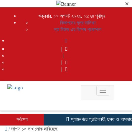
×
শুক্রবার, ০৭ অগাস্ট ২০২৬, ০১:২৪ পূর্বাহ্ন
বিজ্ঞাপনের মূল্য তালিকা
দ্যা নিউজ এর বিশেষ প্রকাশনা
Toggle
navigation
সর্বশেষ
শ্যামনগরে প্রতিবন্ধী,দুস্থ ও অসহায় 
/
জাপান ১০ লাখ লোক হারিয়েছে