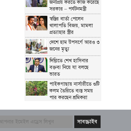
জনপ্রিয় করতে কাজ করেছে
সরকার – পর্যটনমন্ত্রী
স্বস্তির বার্তা পেলেন
থালাপতি বিজয়, মামলা
প্রত্যাহার স্ত্রীর
দেশে হাম উপসর্গে আরও ৩
জনের মৃত্যু
দিল্লিতে শেখ হাসিনার
বক্তব্য নিয়ে যা বলছে
ভারত
পাইকগাছায় নার্সারীতে গুটি
কলম তৈরিতে ব্যস্ত সময়
পার করছেন শ্রমিকরা
মুসলিম ন্যাটো ঘোষণা
মিঠুনকে হাসপাতালে
দেখতে গেলেন মুখ্যমন্ত্রী