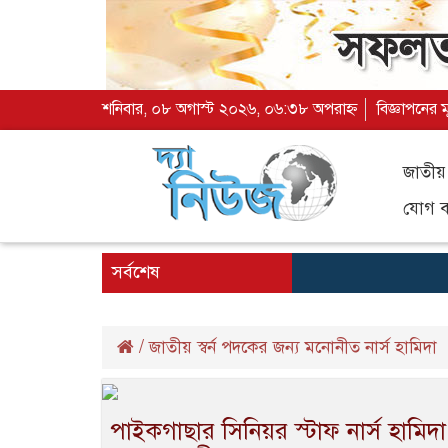
শনিবার, ০৮ অগাস্ট ২০২৬, ০৬:৩৮ অপরাহ্ন
বিজ্ঞাপনের 
জাতীয়
যোগ ব্
সর্বশেষ
/
জাতীয় স্বর্ন পদকের জন্য মনোনীত নার্স হামিদা
পাইকগাছার সিনিয়র স্টাফ নার্স হামিদা