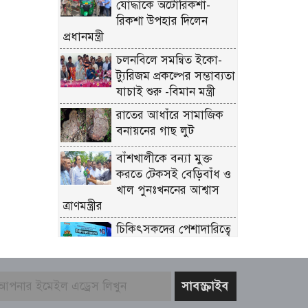
যোদ্ধাকে অটোরিকশা-
রিকশা উপহার দিলেন
প্রধানমন্ত্রী
চলনবিলে সমন্বিত ইকো-
ট্যুরিজম প্রকল্পের সম্ভাব্যতা
যাচাই শুরু -বিমান মন্ত্রী
রাতের আধাঁরে সামাজিক
বনায়নের গাছ লুট
বাঁশখালীকে বন্যা মুক্ত
করতে টেকসই বেড়িবাঁধ ও
খাল পুনঃখননের আশ্বাস
ত্রাণমন্ত্রীর
চিকিৎসকদের পেশাদারিত্বে
রাজনীতি যেন প্রভাব না
ফেলে: প্রধানমন্ত্রী
ফের গ্রেফতার তনু হত্যায়
সাবেক সেনাসদস্য হাফিজুর