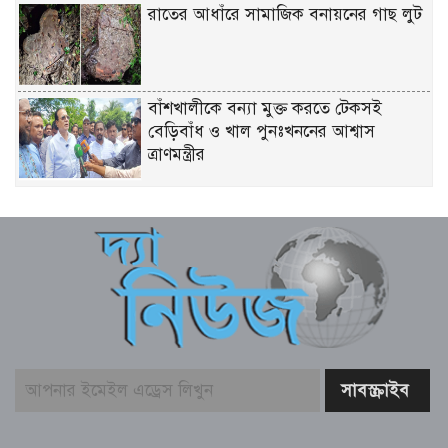
রাতের আধাঁরে সামাজিক বনায়নের গাছ লুট
বাঁশখালীকে বন্যা মুক্ত করতে টেকসই
বেড়িবাঁধ ও খাল পুনঃখননের আশ্বাস
ত্রাণমন্ত্রীর
চিকিৎসকদের পেশাদারিত্বে রাজনীতি যেন
প্রভাব না ফেলে: প্রধানমন্ত্রী
ফের গ্রেফতার তনু হত্যায় সাবেক সেনাসদস্য
হাফিজুর রহমান
বাজার সিন্ডিকেট ও মজুতদারি করলেই
কঠোর ব্যবস্থা – আইনমন্ত্রী