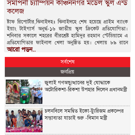
সমাপনী চ্যাম্পিয়ন কাঞ্চননগর মডেল স্কুল এন্ড
কলেজ
ষ্টাফ রিপোর্টার,ঝিনাইদহ॥ ঝিনাইদহে শেষ হয়েছে প্রাইম ব্যাংক
ইয়াং টাইগার্স অনুর্দ্ধ-১৬ জাতীয় স্কুল ক্রিকেট প্রতিযোগিতা।
শনিবার সকালে শহরের বীরশ্রেষ্ট হামিদুর রহমান স্টেডিয়ামে এ
প্রতিযোগিতার ফাইনাল খেলা অনুষ্ঠিত হয়। খেলায় ৮৯ রানে
আরো পড়ুন..
সর্বশেষ
জনপ্রিয়
জুলাই গণঅভ্যুত্থানের দুই যোদ্ধাকে
অটোরিকশা-রিকশা উপহার দিলেন প্রধানমন্ত্রী
চলনবিলে সমন্বিত ইকো-ট্যুরিজম প্রকল্পের
সম্ভাব্যতা যাচাই শুরু -বিমান মন্ত্রী