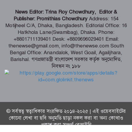
গণঅভ্যুত্থানের সঙ্গে প্রথম বেইমানি করেছেন
News Editor: Trina Roy Chowdhury, Editor &
জামায়াত আমির – রাশেদ খান
Publisher: Promithias Chowdhury
Address: 154
Motijheel C/A, Dhaka, Bangladesh. Editorial Office: 16
Hatkhola Lane(Swamibag), Dhaka. Phone:
সাড়ে ৬ বছরে মোটরসাইকেল দুর্ঘটনায় নিহত
+8801711139401 Desk: +8809696029401 Email:
১৫ হাজার ৭১২ জন
thenewse@gmail.com, info@thenewse.com South
Bengal Office: Anandalok, West Goail, Agailjhara,
Barishal. গণপ্রজাতন্ত্রী বাংলাদেশ সরকার কর্তৃক অনুমোদিত,
নিবন্ধন নং ১৮৮
বেনাপোল পৌরসভায় যুবদল নেতা ইমদাদুল
হক ইমদাদের গণসংযোগ ও মতবিনিময়
© সর্বস্বত্ব স্বত্বাধিকার সংরক্ষিত ২০১৪-২০২৫ | এই ওয়েবসাইটের
কোনো লেখা বা ছবি অনুমতি ছাড়া নকল করা বা অন্য কোথাও
প্রকাশ করা সম্পূর্ণ বেআইনি