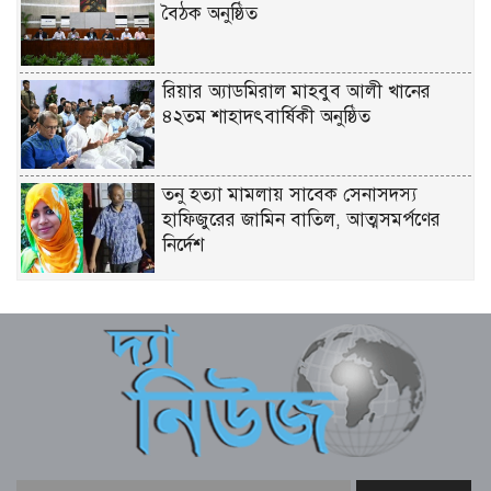
বৈঠক অনুষ্ঠিত
রিয়ার অ্যাডমিরাল মাহবুব আলী খানের
৪২তম শাহাদৎবার্ষিকী অনুষ্ঠিত
তনু হত্যা মামলায় সাবেক সেনাসদস্য
হাফিজুরের জামিন বাতিল, আত্মসমর্পণের
নির্দেশ
লিবিয়ায় মাফিয়ার নির্যাতনে মাদারীপুরের
যুবকের মৃত্যু
পাইকগাছায় ছাত্র ও দরিদ্র মানুষের মাঝে
সাইকেল, সেলাই মেশিন ও ভ্যান বিতরণ