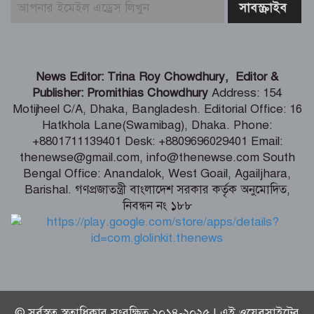
মার্কিন প্রশান্ত মহাসাগরীয় নৌবহর
কমান্ডারের বাংলাদেশ সফর শেষ
ভারতীয় হাইক‌মিশনা‌রের স‌ঙ্গে আইএবিডির
News Editor: Trina Roy Chowdhury, Editor &
প্রতি‌নি‌ধিদ‌লের সাক্ষাৎ
Publisher: Promithias Chowdhury
Address: 154
Motijheel C/A, Dhaka, Bangladesh. Editorial Office: 16
Hatkhola Lane(Swamibag), Dhaka. Phone:
গ্যাস-বিদ্যুৎ সংকটের জবাব চেয়ে
+8801711139401 Desk: +8809696029401 Email:
প্রধানমন্ত্রীর কাছে স্মারকলিপি ১১ দলের
thenewse@gmail.com, info@thenewse.com South
Bengal Office: Anandalok, West Goail, Agailjhara,
Barishal. গণপ্রজাতন্ত্রী বাংলাদেশ সরকার কর্তৃক অনুমোদিত,
নিবন্ধন নং ১৮৮
পররাষ্ট্রমন্ত্রীর কা‌ছে ইউএনডিপির আবাসিক
প্রতিনিধির পরিচয়পত্র পেশ
© সর্বস্বত্ব স্বত্বাধিকার সংরক্ষিত ২০১৪-২০২৫ | এই ওয়েবসাইটের