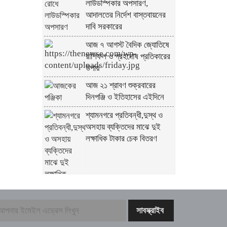
লাউডস্পিকার অপসারণ,
আদালতের নির্দেশ বাস্তবায়নের
দাবি সরকারের
আজ ৭ আগস্ট বৈদিক জ্যোতিষে
রাশিফল ও গ্রহদোষ প্রতিকারের
উপায়
আজ ২১ শ্রাবণ শুক্রবারের
দিনপঞ্জি ও ইতিহাসের এইদিনে
শ্যামনগরে প্রতিবন্ধী,দুস্থ ও
অসহায় ব্যক্তিদের মাঝে দুই
লক্ষাধিক টাকার চেক বিতরণ
শিল্প মন্ত্রণালয় সম্পর্কিত স্থায়ী
কমিটির প্রথম বৈঠক অনুষ্ঠিত