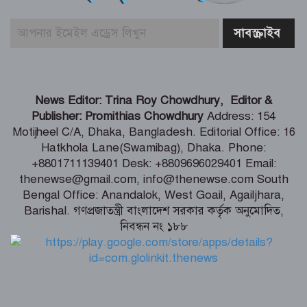
গণঅভ্যুত্থানের দুই বছর পুর্তি উপলক্ষে
ঝিনাইদহে ১১ দলীয় ঐক্য জোটের
গণসমাবেশ
শ্যামনগরে ফাইটার ক্যারাতে ক্লাবের বেল্ট
News Editor: Trina Roy Chowdhury, Editor &
প্রদান অনুষ্ঠান
Publisher: Promithias Chowdhury
Address: 154
Motijheel C/A, Dhaka, Bangladesh. Editorial Office: 16
Hatkhola Lane(Swamibag), Dhaka. Phone:
নিউটনের আপেলের মতো গণ-অভ্যুত্থান
+8801711139401 Desk: +8809696029401 Email:
অটোমেটিক পড়েনি – স্বরাষ্ট্রমন্ত্রী
thenewse@gmail.com, info@thenewse.com South
Bengal Office: Anandalok, West Goail, Agailjhara,
Barishal. গণপ্রজাতন্ত্রী বাংলাদেশ সরকার কর্তৃক অনুমোদিত,
নিবন্ধন নং ১৮৮
৫ আগস্ট যেভাবে হয়ে উঠল ‘৩৬ জুলাই’