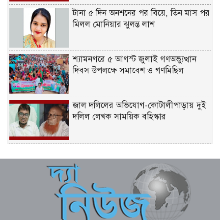
টানা ৫ দিন অনশনের পর বিয়ে, তিন মাস পর
মিলল মোনিয়ার ঝুলন্ত লাশ
শ্যামনগরে ৫ আগস্ট জুলাই গণঅভ্যুত্থান
দিবস উপলক্ষে সমাবেশ ও গণমিছিল
জাল দলিলের অভিযোগ-কোটালীপাড়ায় দুই
দলিল লেখক সাময়িক বহিস্কার
জুলাই গণঅভ্যুত্থানের দ্বিতীয় বার্ষিকীতে
বেনাপোলে বিএনপির আনন্দ র‌্যালি ও
সমাবেশ
ডাসারে পানিতে ডুবে বৃদ্ধের মৃত্যু