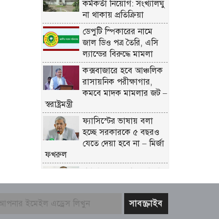
কর্মকর্তা নিয়োগ: সংখ্যালঘু
না থাকায় প্রতিক্রিয়া
ডেপুটি স্পিকারের নামে
জাল ডিও পত্র তৈরি, এসি
ল্যান্ডের বিরুদ্ধে মামলা
কক্সবাজারে হবে আঞ্চলিক
রাসায়নিক পরীক্ষাগার,
কমবে মাদক মামলার জট –
স্বরাষ্ট্রমন্ত্রী
ফ্যাসিস্টের ভাষায় বলা
হচ্ছে সরকারকে ৫ বছরও
যেতে দেয়া হবে না – মির্জা
ফখরুল
গণমাধ্যমের ওপর কোনো
গোয়েন্দা চাপ নেই; দাবি
তথ্যমন্ত্রীর
বিএনপির নারী এমপিকে