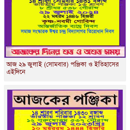
আজ ২৯ জুলাই (সোমবার) পঞ্জিকা ও ইতিহাসের
এইদিনে