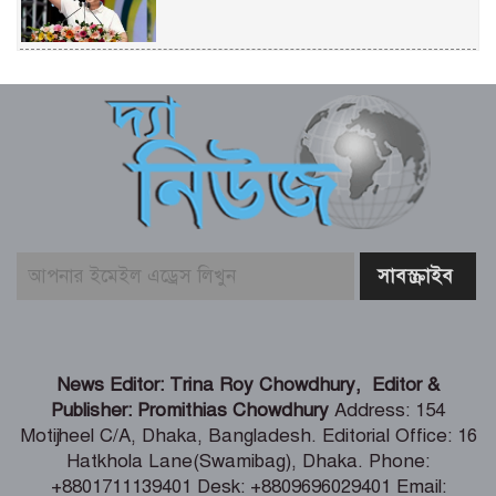
একটি দুর্ঘটনায় পেহেলির অকাল মৃত্যুতে মা-
বাবার ভবিষ্যৎ স্বপ্নের সমাধি
জুলাই আন্দোলনের ত্যাগকে চূড়ান্ত পর্যায়ে
নিয়ে যেতে হবে – তথ্যমন্ত্রী
পুলিশ কর্মকর্তাদের নিয়ে অপপ্রচার, কঠোর
ব্যবস্থা নেওয়ার হুঁশিয়ারি
শিগগিরই শুরু হবে তিস্তা মহাপরিকল্পনা
News Editor: Trina Roy Chowdhury, Editor &
বাস্তবায়নের কাজ – পানি সম্পদ মন্ত্রী
Publisher: Promithias Chowdhury
Address: 154
Motijheel C/A, Dhaka, Bangladesh. Editorial Office: 16
Hatkhola Lane(Swamibag), Dhaka. Phone:
সংবাদপত্র সমাজের দর্পণ – মৎস্য ও
+8801711139401 Desk: +8809696029401 Email: