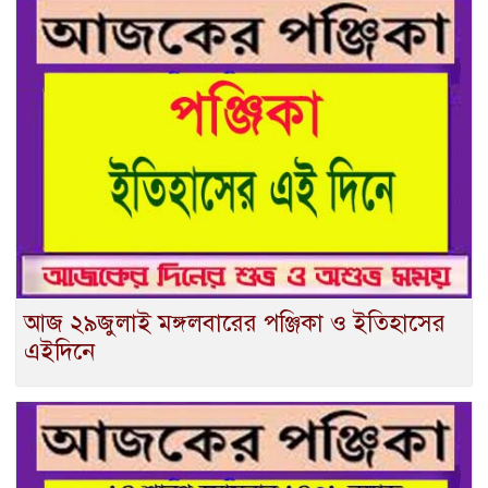
আজ ২৯জুলাই মঙ্গলবারের পঞ্জিকা ও ইতিহাসের
এইদিনে