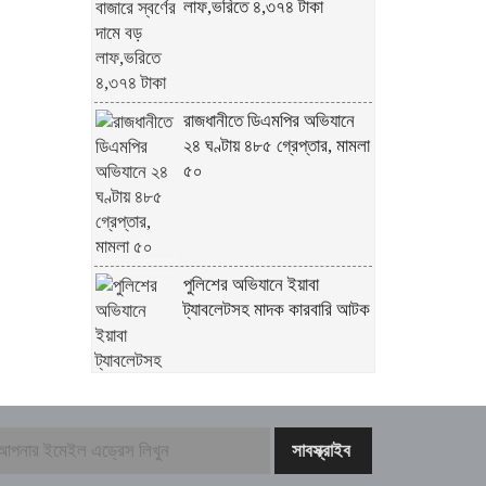
লাফ,ভরিতে ৪,৩৭৪ টাকা
রাজধানীতে ডিএমপির অভিযানে
২৪ ঘণ্টায় ৪৮৫ গ্রেপ্তার, মামলা
৫০
পুলিশের অভিযানে ইয়াবা
ট্যাবলেটসহ মাদক কারবারি আটক
রাজধানীতে নৌকা বাইচ, ৩৫ বছর
পর জমজমাট ফাইনাল