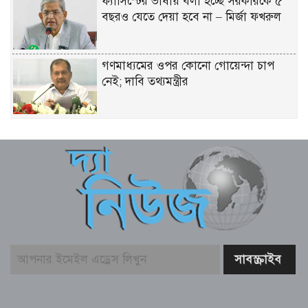
ফ্যাসিস্টের ভাষায় বলা হচ্ছে সরকারকে ৫
বছরও যেতে দেয়া হবে না – মির্জা ফখরুল
গণমাধ্যমের ওপর কোনো গোয়েন্দা চাপ
নেই; দাবি তথ্যমন্ত্রীর
বিএনপির নারী এমপিকে আইনি নোটিশ
পাঠালেন আসিফ মাহমুদ
আলোচিত কনটেন্ট ক্রিয়েটর রিপন মিয়া
গ্রেফতার
বিনামূল্যে চ্যাটজিপিটি ব্যবহারকারীদের জন্য
বড় সুখবর