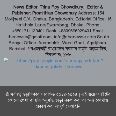
গণমাধ্যমের ওপর নিয়ন্ত্রণ নয়, প্রয়োজন
News Editor: Trina Roy Chowdhury, Editor &
নিয়মতান্ত্রিক কাঠামো: তথ্য ও সম্প্রচারমন্ত্রী
Publisher: Promithias Chowdhury
Address: 154
Motijheel C/A, Dhaka, Bangladesh. Editorial Office: 16
Hatkhola Lane(Swamibag), Dhaka. Phone:
টেকসই গণতন্ত্র প্রতিষ্ঠায় স্বাধীন ও শক্তিশালী
+8801711139401 Desk: +8809696029401 Email:
গণমাধ্যমের বিকল্প নেই -মির্জা ফখরুল
thenewse@gmail.com, info@thenewse.com South
Bengal Office: Anandalok, West Goail, Agailjhara,
Barishal. গণপ্রজাতন্ত্রী বাংলাদেশ সরকার কর্তৃক অনুমোদিত,
নিবন্ধন নং ১৮৮
জুলাই তথ্যচিত্র থেকে আবু সাঈদের ছবি-
ভিডিও যে কারণে বাদ দেওয়া হয়েছিল
© সর্বস্বত্ব স্বত্বাধিকার সংরক্ষিত ২০১৪-২০২৫ | এই ওয়েবসাইটের
কোনো লেখা বা ছবি অনুমতি ছাড়া নকল করা বা অন্য কোথাও
প্রকাশ করা সম্পূর্ণ বেআইনি