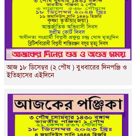
আজ ১৮ ডিসেম্বর (২ পৌষ ) বুধবারের দিনপঞ্জি ও
ইতিহাসের এইদিনে