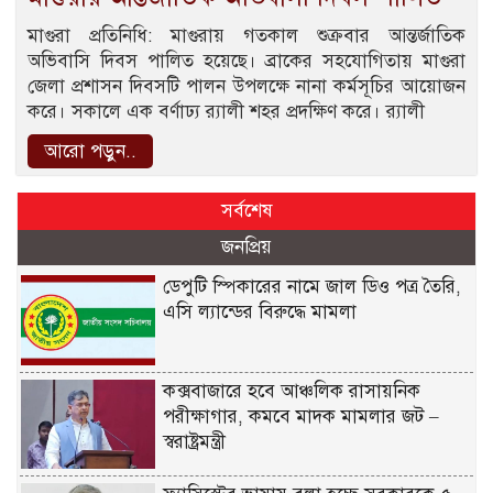
মাগুরা প্রতিনিধি: মাগুরায় গতকাল শুক্রবার আন্তর্জাতিক
অভিবাসি দিবস পালিত হয়েছে। ব্রাকের সহযোগিতায় মাগুরা
জেলা প্রশাসন দিবসটি পালন উপলক্ষে নানা কর্মসূচির আয়োজন
করে। সকালে এক বর্ণাঢ্য র‌্যালী শহর প্রদক্ষিণ করে। র‌্যালী
আরো পড়ুন..
সর্বশেষ
জনপ্রিয়
ডেপুটি স্পিকারের নামে জাল ডিও পত্র তৈরি,
এসি ল্যান্ডের বিরুদ্ধে মামলা
কক্সবাজারে হবে আঞ্চলিক রাসায়নিক
পরীক্ষাগার, কমবে মাদক মামলার জট –
স্বরাষ্ট্রমন্ত্রী