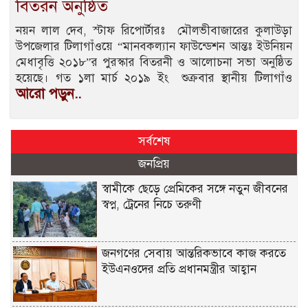
বিতরন অনুষ্ঠিত
নয়ন লাল দেব, স্টাফ রিপোর্টারঃ মৌলভীবাজারের কুলাউড়া
উপজেলার টিলাগাঁওয়ে “মানবকল্যান ফাউন্ডেশন আন্তঃ ইউনিয়ন
মেধাবৃত্তি ২০১৮”র পুরস্কার বিতরনী ও আলোচনা সভা অনুষ্ঠিত
হয়েছে। গত ১লা মার্চ ২০১৯ ইং শুক্রবার স্থানীয় টিলাগাঁও
আরো পড়ুন..
সর্বশেষ
জনপ্রিয়
স্বামীকে ছেড়ে প্রেমিকের সঙ্গে নতুন জীবনের
স্বপ্ন, ট্রেনের নিচে তরুণী
জনগণের সেবায় আন্তরিকভাবে কাজ করতে
ইউএনওদের প্রতি প্রধানমন্ত্রীর আহ্বান