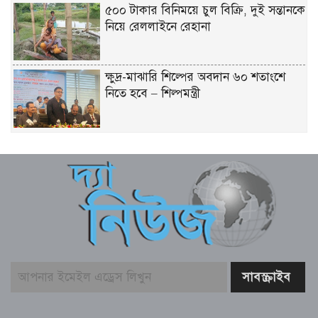
৫০০ টাকার বিনিময়ে চুল বিক্রি, দুই সন্তানকে
নিয়ে রেললাইনে রেহানা
ক্ষুদ্র-মাঝারি শিল্পের অবদান ৬০ শতাংশে
নিতে হবে – শিল্পমন্ত্রী
মৎস্য ও প্রাণিসম্পদ খাতে কর্মসংস্থান বাড়াতে
কাজ করছে সরকার – প্রতিমন্ত্রী সুলতান
সালাউদ্দিন টুকু
যশোর সিমান্ত এলাকায় বিজিবি অভিযানে
মাদকদ্রব্য ও চোরাচালান পণ্যসহ আটক-১
বাঁশখালীকে বন্যা মুক্ত করার পদক্ষেপ নেয়া
হবে – ত্রাণমন্ত্রী