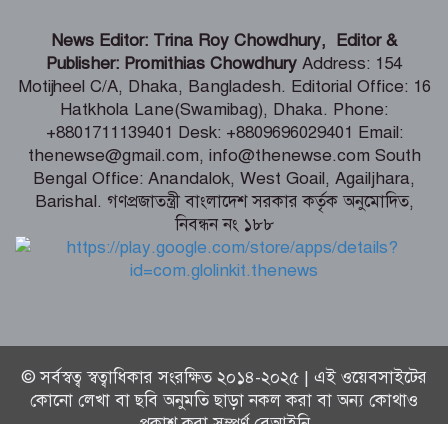
হাওরে বাড়বে মাছের অভয়াশ্রম, ইজারা প্রথা
News Editor: Trina Roy Chowdhury, Editor &
বাতিলের উদ্যোগ – মৎস্য ও প্রাণিসম্পদ এবং
Publisher: Promithias Chowdhury
Address: 154
কৃষিমন্ত্রী
Motijheel C/A, Dhaka, Bangladesh. Editorial Office: 16
Hatkhola Lane(Swamibag), Dhaka. Phone:
তরুণদের নেতৃত্বেই টেকসই হবে প্রযুক্তিনির্ভর
+8801711139401 Desk: +8809696029401 Email:
উন্নয়ন – তথ্যপ্রযুক্তি মন্ত্রী
thenewse@gmail.com, info@thenewse.com South
Bengal Office: Anandalok, West Goail, Agailjhara,
Barishal. গণপ্রজাতন্ত্রী বাংলাদেশ সরকার কর্তৃক অনুমোদিত,
নিবন্ধন নং ১৮৮
বেনাপোল ইমিগ্রেশন পরিদর্শনে এসবি প্রধান,
যাত্রী হয়রানি বন্ধের নির্দেশ
© সর্বস্বত্ব স্বত্বাধিকার সংরক্ষিত ২০১৪-২০২৫ | এই ওয়েবসাইটের
কোনো লেখা বা ছবি অনুমতি ছাড়া নকল করা বা অন্য কোথাও
প্রকাশ করা সম্পূর্ণ বেআইনি