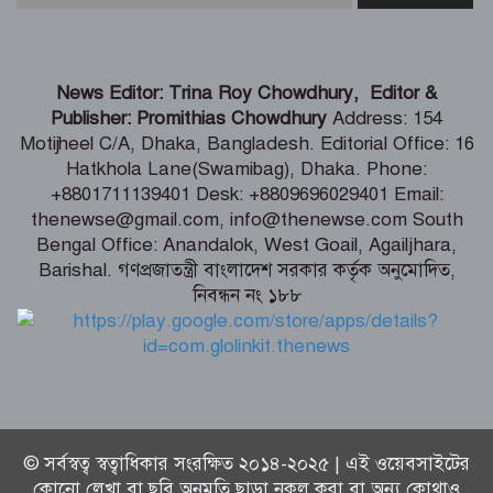
ব্যবস্থা নেওয়ার হুঁশিয়ারি
শিগগিরই শুরু হবে তিস্তা মহাপরিকল্পনা
News Editor: Trina Roy Chowdhury, Editor &
বাস্তবায়নের কাজ – পানি সম্পদ মন্ত্রী
Publisher: Promithias Chowdhury
Address: 154
Motijheel C/A, Dhaka, Bangladesh. Editorial Office: 16
Hatkhola Lane(Swamibag), Dhaka. Phone:
সংবাদপত্র সমাজের দর্পণ – মৎস্য ও
+8801711139401 Desk: +8809696029401 Email:
প্রাণিসম্পদ প্রতিমন্ত্রী
thenewse@gmail.com, info@thenewse.com South
Bengal Office: Anandalok, West Goail, Agailjhara,
Barishal. গণপ্রজাতন্ত্রী বাংলাদেশ সরকার কর্তৃক অনুমোদিত,
নিবন্ধন নং ১৮৮
শেখ হাসিনা কি বেঁচে আছেন, না কি মারা
গেছেন- রাশেদ খাঁন
© সর্বস্বত্ব স্বত্বাধিকার সংরক্ষিত ২০১৪-২০২৫ | এই ওয়েবসাইটের
কোনো লেখা বা ছবি অনুমতি ছাড়া নকল করা বা অন্য কোথাও