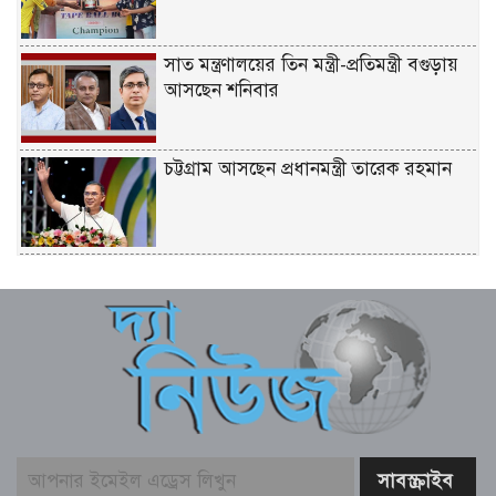
সাত মন্ত্রণালয়ের তিন মন্ত্রী-প্রতিমন্ত্রী বগুড়ায়
আসছেন শনিবার
চট্টগ্রাম আসছেন প্রধানমন্ত্রী তারেক রহমান
একটি দুর্ঘটনায় পেহেলির অকাল মৃত্যুতে মা-
বাবার ভবিষ্যৎ স্বপ্নের সমাধি
জুলাই আন্দোলনের ত্যাগকে চূড়ান্ত পর্যায়ে
নিয়ে যেতে হবে – তথ্যমন্ত্রী
পুলিশ কর্মকর্তাদের নিয়ে অপপ্রচার, কঠোর