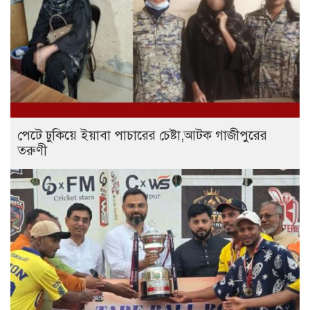
পেটে ঢুকিয়ে ইয়াবা পাচারের চেষ্টা,আটক গাজীপুরের
তরুণী