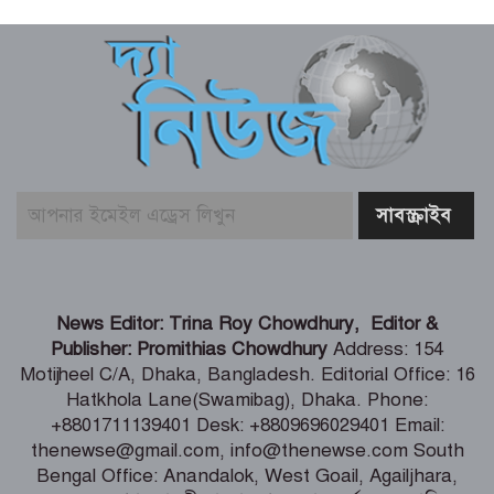
কালীগঞ্জে শিক্ষার্থীদের দক্ষতা ও ক্যারিয়ার
উন্নয়ন বিষয়ক মোটিভেশনাল সেমিনার
শৈলকুপায় ৩ হাজার কৃষকের মাঝে
গ্রীষ্মকালীন পেঁয়াজের বীজ বিতরণ
নারীকে জোরপূর্বক অর্ধউলঙ্গ করে যুবদল
কর্মীর ভিডিও ধারন, অতঃপর
দেশে হাম ও উপসর্গে আরও ৪ শিশুর মৃত্যু
News Editor: Trina Roy Chowdhury, Editor &
Publisher: Promithias Chowdhury
Address: 154
Motijheel C/A, Dhaka, Bangladesh. Editorial Office: 16
Hatkhola Lane(Swamibag), Dhaka. Phone:
মালয়েশিয়ার উপ-অর্থমন্ত্রীর সঙ্গে বাংলাদেশ
+8801711139401 Desk: +8809696029401 Email:
হাইকমিশনারের বৈঠক
thenewse@gmail.com, info@thenewse.com South
Bengal Office: Anandalok, West Goail, Agailjhara,