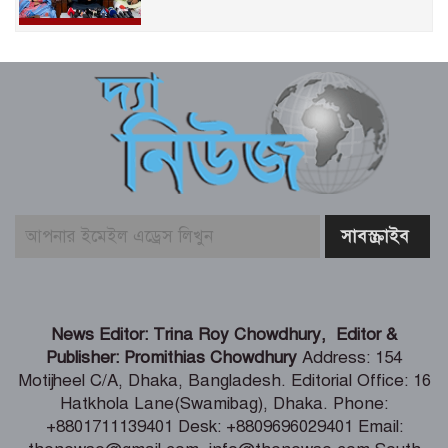
শেখ হাসিনা দেশে ফিরে আসুক, গণহত্যার
দায় নিয়ে কারাগারে যাক – আইনমন্ত্রী
বিএনপির উদ্যোগে সবুজ বেনাপোলের
প্রত্যয়ে পঞ্চম দিনের বৃক্ষরোপণ
কক্সবাজারের সমুদ্রসম্পদ, ব্লু ইকোনমি
সম্ভাবনাকে কাজে লাগাতে সরকার বিভিন্ন
পরিকল্পনা নিয়েছে – স্বরাষ্ট্রমন্ত্রী
জামায়াত-এনসিপির মব সৃষ্টির সুযোগ নিতে
News Editor: Trina Roy Chowdhury, Editor &
পারে আওয়ামী লীগ – রাশেদ খাঁন
Publisher: Promithias Chowdhury
Address: 154
Motijheel C/A, Dhaka, Bangladesh. Editorial Office: 16
Hatkhola Lane(Swamibag), Dhaka. Phone:
দেশের পর্যটনকে খাতকে জনপ্রিয় করতে কাজ
+8801711139401 Desk: +8809696029401 Email:
করেছে সরকার – পর্যটনমন্ত্রী