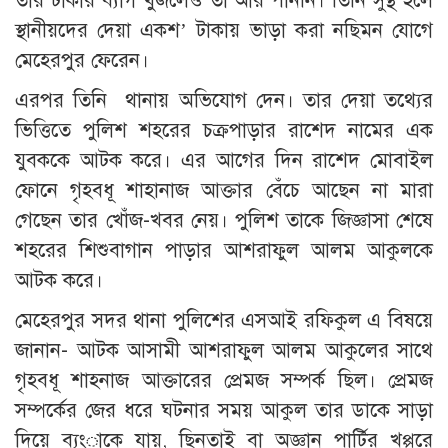
তার টাকার ব্যাগ খুঁজলেও তা আর পাননি। তিনি সুস্থ হলে
স্থানীয়দের দেয়া একশ’ টাকায় ভাড়া করা নছিমন যোগে
মেহেরপুর ফেরেন।
এরপর তিনি থানায় অভিযোগ দেন। তার দেয়া তথ্যের
ভিত্তিতে পুলিশ শহরের চক্রপাড়ার রাশেদ নামের এক
যুবককে আটক করে। এর আগের দিন রাশেদ মোবাইল
ফোনে গৃহবধূ শাহানাজ আক্তার বেঁচে আছেন না মারা
গেছেন তার খোঁজ-খবর নেয়। পুলিশ তাকে জিজ্ঞাসা শেষে
শহরের শিশুবাগান পাড়ার আশরাফুল আলম আকুলকে
আটক করে।
মেহেরপুর সদর থানা পুলিশের এসআই রফিকুল এ বিষয়ে
জানান- আটক আসামী আশরাফুল আলম আকুলের সাথে
গৃহবধূ শাহনাজ আক্তারের প্রেমজ সম্পর্ক ছিল। প্রেমজ
সম্পর্কের জের ধরে ঘটনার সময় আকুল তার ডাকে সাড়া
দিয়ে ব্যংাকে যায়, ছিনতাই বা অজ্ঞান পার্টির খপ্পরে