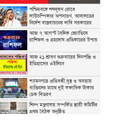
পশ্চিমবঙ্গে শব্দদূষণ রোধে
লাউডস্পিকার অপসারণ, আদালতের
নির্দেশ বাস্তবায়নের দাবি সরকারের
আজ ৭ আগস্ট বৈদিক জ্যোতিষে
রাশিফল ও গ্রহদোষ প্রতিকারের উপায়
আজ ২১ শ্রাবণ শুক্রবারের দিনপঞ্জি ও
ইতিহাসের এইদিনে
শ্যামনগরে প্রতিবন্ধী,দুস্থ ও অসহায়
ব্যক্তিদের মাঝে দুই লক্ষাধিক টাকার
চেক বিতরণ
শিল্প মন্ত্রণালয় সম্পর্কিত স্থায়ী কমিটির
প্রথম বৈঠক অনুষ্ঠিত
রিয়ার অ্যাডমিরাল মাহবুব আলী