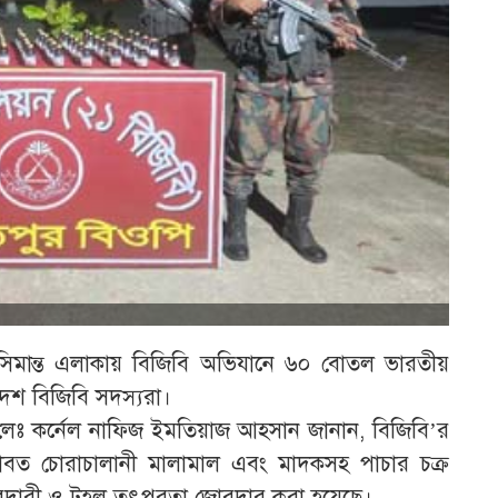
সিমান্ত এলাকায় বিজিবি অভিযানে ৬০ বোতল ভারতীয়
াদেশ বিজিবি সদস্যরা।
 লেঃ কর্নেল নাফিজ ইমতিয়াজ আহসান জানান, বিজিবি’র
 যাবত চোরাচালানী মালামাল এবং মাদকসহ পাচার চক্র
া নজরদারী ও টহল তৎপরতা জোরদার করা হয়েছে।