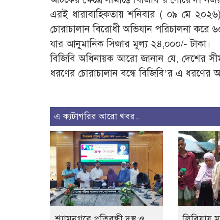
এরই ধারাবাহিকতায় শনিবার ( ০৯ মে ২০২৬) ভ
চোরাচালান বিরোধী অভিযান পরিচালনা করে 
যার আনুমানিক সিজার মূল্য ২৪,০০০/- টাকা।
বিজিবি অধিনায়ক আরো জানান যে, দেশের সীমা
ধরণের চোরাচালান বন্ধে বিজিবি’র এ ধরণের অভ
এ ক্যটাগরির আরো খবর..
শ্যামনগরে প্রতিবন্ধী,দুস্থ ও
লিবিয়ায় ম