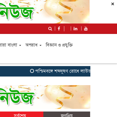
×
সারা বাংলা
অপরাধ
বিজ্ঞান ও প্রযুক্তি
পশ্চিমবঙ্গে শব্দদূষণ রোধে লাউডস্পিকার অপসারণ, আ
সর্বশেষ
জনপ্রিয়