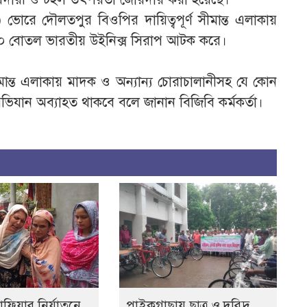
োরে দৌলতপুর বিওপির দায়িত্বপূর্ণ সীমান্ত এলাকায়
৬০ বোতল ভারতীয় উইনিক্স সিরাপ আটক করে।
ন্ত এলাকায় মাদক ও অন্যান্য চোরাচালানীসহ যে কোন
িযান অব্যাহত থাকবে বলে জানান বিজিবি কর্মকর্তা।
াফিয়ার নির্যাতনে
পাইকগাছায় ছাত্র ও দরিদ্র