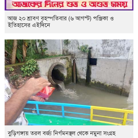
আজ ২০ শ্রাবণ বৃহস্পতিবার (৬ আগস্ট) পঞ্জিকা ও
ইতিহাসের এইদিনে
বুড়িগঙ্গায় তরল বর্জ্য নির্গমনস্থল থেকে নমুনা সংগ্রহ