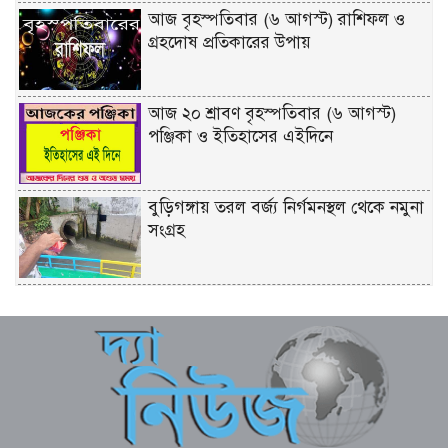
আজ বৃহস্পতিবার (৬ আগস্ট) রাশিফল ও
গ্রহদোষ প্রতিকারের উপায়
আজ ২০ শ্রাবণ বৃহস্পতিবার (৬ আগস্ট)
পঞ্জিকা ও ইতিহাসের এইদিনে
বুড়িগঙ্গায় তরল বর্জ্য নির্গমনস্থল থেকে নমুনা
সংগ্রহ
ভোলায় ৫ম শ্রেণির ছাত্রীকে সংঘবদ্ধ ধর্ষণ-
ভিডিও ধারণ, তিন কিশোর গ্রেপ্তার
টানা ৫ দিন অনশনের পর বিয়ে, তিন মাস পর
মিলল মোনিয়ার ঝুলন্ত লাশ