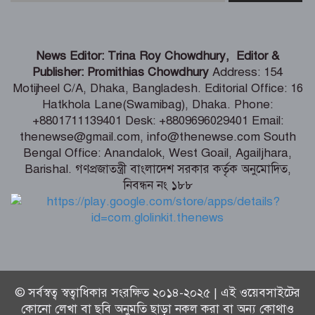
ব্যবস্থা নেওয়ার হুঁশিয়ারি
শিগগিরই শুরু হবে তিস্তা মহাপরিকল্পনা
News Editor: Trina Roy Chowdhury, Editor &
বাস্তবায়নের কাজ – পানি সম্পদ মন্ত্রী
Publisher: Promithias Chowdhury
Address: 154
Motijheel C/A, Dhaka, Bangladesh. Editorial Office: 16
Hatkhola Lane(Swamibag), Dhaka. Phone:
সংবাদপত্র সমাজের দর্পণ – মৎস্য ও
+8801711139401 Desk: +8809696029401 Email:
প্রাণিসম্পদ প্রতিমন্ত্রী
thenewse@gmail.com, info@thenewse.com South
Bengal Office: Anandalok, West Goail, Agailjhara,
Barishal. গণপ্রজাতন্ত্রী বাংলাদেশ সরকার কর্তৃক অনুমোদিত,
নিবন্ধন নং ১৮৮
শেখ হাসিনা কি বেঁচে আছেন, না কি মারা
গেছেন- রাশেদ খাঁন
© সর্বস্বত্ব স্বত্বাধিকার সংরক্ষিত ২০১৪-২০২৫ | এই ওয়েবসাইটের
কোনো লেখা বা ছবি অনুমতি ছাড়া নকল করা বা অন্য কোথাও