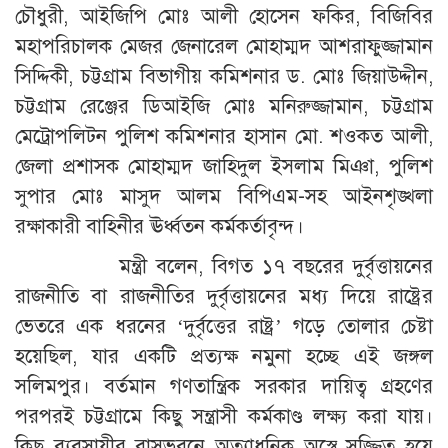
চৌধুরী, আইজিপি মোঃ আলী হোসেন ফকির, বিজিবির
মহাপরিচালক মেজর জেনারেল মোহাম্মদ আশরাফুজ্জামান
সিদ্দিকী, চট্টগ্রাম বিভাগীয় কমিশনার ড. মোঃ জিয়াউদ্দীন,
চট্টগ্রাম রেঞ্জের ডিআইজি মোঃ মনিরুজ্জামান, চট্টগ্রাম
মেট্রোপলিটন পুলিশ কমিশনার হাসান মো. শওকত আলী,
জেলা প্রশাসক মোহাম্মদ জাহিদুল ইসলাম মিঞা, পুলিশ
সুপার মোঃ মাসুদ আলম বিপিএম-সহ আইনশৃঙ্খলা
রক্ষাকারী বাহিনীর ঊর্ধ্বতন কর্মকর্তাবৃন্দ।
মন্ত্রী বলেন, বিগত ১৭ বছরের দুর্বৃত্তায়নের
রাজনীতি বা রাজনীতির দুর্বৃত্তায়নের মধ্য দিয়ে রাষ্ট্রের
ভেতরে এক ধরনের ‘দুর্বৃত্তের রাষ্ট্র’ গড়ে তোলার চেষ্টা
হয়েছিল, যার একটি প্রত্যক্ষ নমুনা হচ্ছে এই জঙ্গল
সলিমপুর। বর্তমান গণতান্ত্রিক সরকার দায়িত্ব গ্রহণের
পরপরই চট্টগ্রামে কিছু সন্ত্রাসী কর্মকাণ্ড লক্ষ্য করা যায়।
কিছু ব্যবসায়ীর বাসভবনে অত্যাধুনিক অস্ত্রে সজ্জিত হয়ে