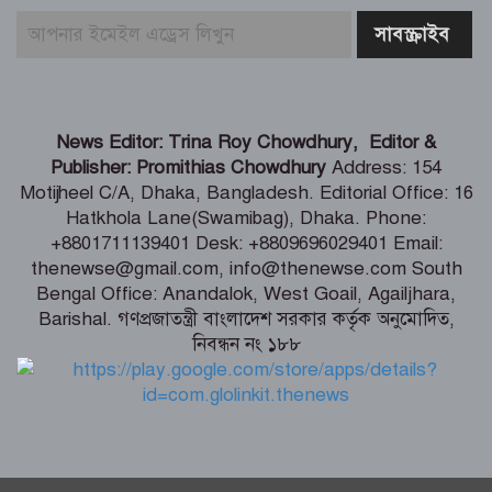
গণঅভ্যুত্থানের নৃশংসতার বিচার: প্রতিমন্ত্রী
মীর হেলাল
সাংবাদিকতা পেশার অস্তিত্ব রক্ষায় গণমাধ্যম
কমিশন গঠনের দাবী
News Editor: Trina Roy Chowdhury, Editor &
Publisher: Promithias Chowdhury
Address: 154
Motijheel C/A, Dhaka, Bangladesh. Editorial Office: 16
সুপ্রিম কোর্টে ২৬৫ আইন কর্মকর্তা নিয়োগ:
Hatkhola Lane(Swamibag), Dhaka. Phone:
সংখ্যালঘু না থাকায় প্রতিক্রিয়া
+8801711139401 Desk: +8809696029401 Email:
thenewse@gmail.com, info@thenewse.com South
Bengal Office: Anandalok, West Goail, Agailjhara,
ইতালি যাওয়ার পথে লিবিয়ায় বন্দি যুবক,
Barishal. গণপ্রজাতন্ত্রী বাংলাদেশ সরকার কর্তৃক অনুমোদিত,
দেড় বছর ধরে নেই খোঁজ!
নিবন্ধন নং ১৮৮