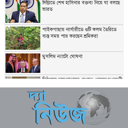
দিল্লিতে শেখ হাসিনার বক্তব্য নিয়ে যা বলছে
ভারত
পাইকগাছায় নার্সারীতে গুটি কলম তৈরিতে
ব্যস্ত সময় পার করছেন শ্রমিকরা
মুসলিম ন্যাটো ঘোষণা
মিঠুনকে হাসপাতালে দেখতে গেলেন মুখ্যমন্ত্রী
শুভেন্দু অধিকারী
আমেরিকার আদালতে মেটাকে ৫ হাজার
কোটি টাকা জরিমানা
প্রচলিত আইনেই হবে গুম-খুন ও জুলাই