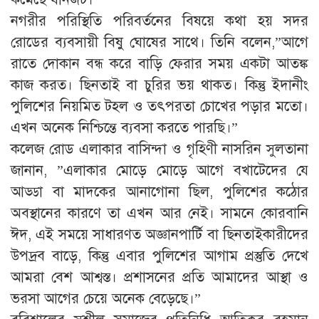
​নগরীর পরিস্থিতি পরিবর্তনের বিষয়ে কথা হয় সদর
রোডের ব্যবসায়ী বিষু ঘোষের সাথে। তিনি বলেন,​”আগে
রাতে দোকান বন্ধ করে বাড়ি ফেরার সময় একটা আতঙ্ক
কাজ করত। ছিনতাই বা চুরির ভয় থাকত। কিন্তু ইদানীং
পুলিশের নিয়মিত টহল ও তৎপরতা চোখের পড়ার মতো।
এখন অনেক নিশ্চিন্তে ব্যবসা করতে পারছি।”
কলেজ রোড এলাকার বাসিন্দা ও গৃহিণী নাসরিন সুলতানা
জানান, ​”এলাকার মোড়ে মোড়ে আগে বখাটেদের যে
আড্ডা বা মাদকের আনাগোনা ছিল, পুলিশের কঠোর
অবস্থানের কারণে তা এখন আর নেই। সামনে কোরবানি
ঈদ, এই সময়ে সাধারণত অজ্ঞানপার্টি বা ছিনতাইকারীদের
উপদ্রব বাড়ে, কিন্তু এবার পুলিশের আগাম প্রস্তুতি দেখে
আমরা বেশ আশ্বস্ত। প্রশাসনের প্রতি আমাদের আস্থা ও
ভরসা আগের চেয়ে অনেক বেড়েছে।”