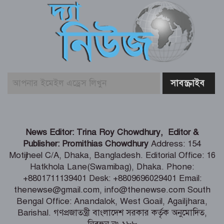
ইতালি যাওয়ার পথে লিবিয়ায় বন্দি যুবক,
দেড় বছর ধরে নেই খোঁজ!
ডেপুটি স্পিকারের নামে জাল ডিও পত্র তৈরি,
এসি ল্যান্ডের বিরুদ্ধে মামলা
কক্সবাজারে হবে আঞ্চলিক রাসায়নিক
পরীক্ষাগার, কমবে মাদক মামলার জট –
News Editor: Trina Roy Chowdhury, Editor &
স্বরাষ্ট্রমন্ত্রী
Publisher: Promithias Chowdhury
Address: 154
Motijheel C/A, Dhaka, Bangladesh. Editorial Office: 16
ফ্যাসিস্টের ভাষায় বলা হচ্ছে সরকারকে ৫
Hatkhola Lane(Swamibag), Dhaka. Phone:
বছরও যেতে দেয়া হবে না – মির্জা ফখরুল
+8801711139401 Desk: +8809696029401 Email:
thenewse@gmail.com, info@thenewse.com South
Bengal Office: Anandalok, West Goail, Agailjhara,
Barishal. গণপ্রজাতন্ত্রী বাংলাদেশ সরকার কর্তৃক অনুমোদিত,
গণমাধ্যমের ওপর কোনো গোয়েন্দা চাপ