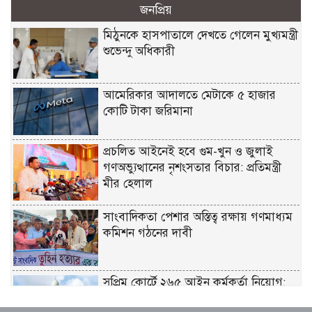
জনপ্রিয়
মিঠুনকে হাসপাতালে দেখতে গেলেন মুখ্যমন্ত্রী
শুভেন্দু অধিকারী
আমেরিকার আদালতে মেটাকে ৫ হাজার
কোটি টাকা জরিমানা
প্রচলিত আইনেই হবে গুম-খুন ও জুলাই
গণঅভ্যুত্থানের নৃশংসতার বিচার: প্রতিমন্ত্রী
মীর হেলাল
সাংবাদিকতা পেশার অস্তিত্ব রক্ষায় গণমাধ্যম
কমিশন গঠনের দাবী
সুপ্রিম কোর্টে ২৬৫ আইন কর্মকর্তা নিয়োগ:
সংখ্যালঘু না থাকায় প্রতিক্রিয়া